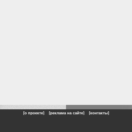
[о проекте]
[реклама на сайте]
[контакты]
: на сайте представлены галереи картин и фотографий художников и п
одели, реклама, панорамы, чёрно белое фото, море, фэнтази, натюрморт,