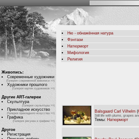
Ню - обнажённая натура
Фэнтази
Натюрморт
Мифология
Религия
Живопись:
Современные художники
(Галерея современной живописи >>)
Художники прошлого
(Галерея картин художников >>)
Другие ART-галереи
Скульптура
(Галерея скульптуры >>)
Прикладное искусство
Balsgaard Carl Vilhelm
(
(Галерея прикладного искусства >>)
Still life with plums, grapes a
Графика
Темы:
Натюрморт
(Галерея рисунка и графики >>)
Другое
Регистрация
Прислать работу