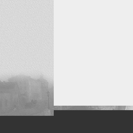
Искусство, живопись и фото
Жанры: Пейзаж, портрет, ню, природа, м