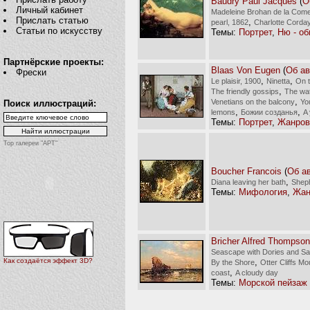
Baudry Paul Jacques
(
О
Личный кабинет
Madeleine Brohan de la Come
Прислать статью
,
pearl, 1862
Сharlotte Сorda
Статьи по искусству
Темы:
Портрет
,
Ню - о
Партнёрские проекты:
Blaas Von Eugen
(
Об ав
Фрески
,
,
Le plaisir, 1900
Ninetta
On t
,
The friendly gossips
The wat
,
Venetians on the balcony
Yo
Поиск иллюстраций:
,
,
lemons
Божии созданья
A
Темы:
Портрет
,
Жанров
Top галереи "АРТ"
Boucher Francois
(
Об а
,
Diana leaving her bath
Shep
Темы:
Мифология
,
Жан
Bricher Alfred Thompson
Seascape with Dories and Sa
,
Как создаётся эффект 3D?
By the Shore
Otter Cliffs M
,
coast
A cloudy day
Темы:
Морской пейзаж