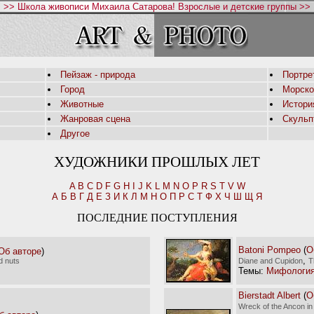
>> Школа живописи Михаила Сатарова! Взрослые и детские группы >>
Пейзаж - природа
Портре
Город
Морско
Животные
Истори
Жанровая сцена
Скульп
Другое
ХУДОЖНИКИ ПРОШЛЫХ ЛЕТ
A
B
C
D
F
G
H
I
J
K
L
M
N
O
P
R
S
T
V
W
А
Б
В
Г
Д
Е
З
И
К
Л
М
Н
О
П
Р
С
Т
Ф
Х
Ч
Ш
Щ
Я
ПОСЛЕДНИЕ ПОСТУПЛЕНИЯ
Batoni Pompeo
(
О
Об авторе
)
,
nd nuts
Diane and Cupidon
T
Темы:
Мифологи
Bierstadt Albert
(
О
Wreck of the Ancon in