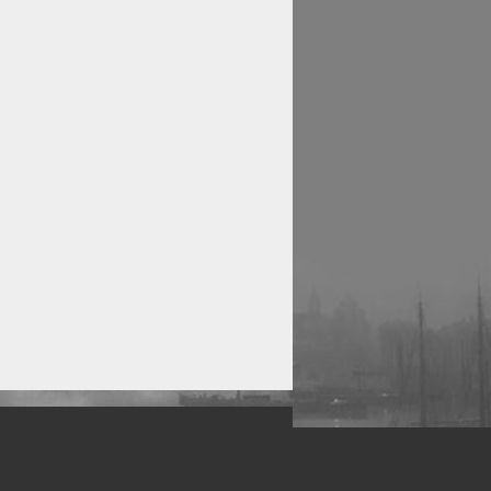
рофессиональных фотографов.
 макро, авто, гламур, фото свадеб и др.