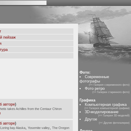
т
й пейзаж
я
тура
Фото:
Современные
фотографы
(<< Галерея современного фото)
Фото ретро
(<< Галереи старинного фото)
Графика
б авторе
)
Компьютерная графика
(<< Галерея компьютерной графики)
hetis takes Achilles from the Centaur Chiron
3D-моделирование
я
(<< Галерея 3D-моделей)
Другое
б авторе
)
(<< Другие фотогалереи)
,
,
 Loring bay Alaska
Yosemite valley
The Oregon
Другое