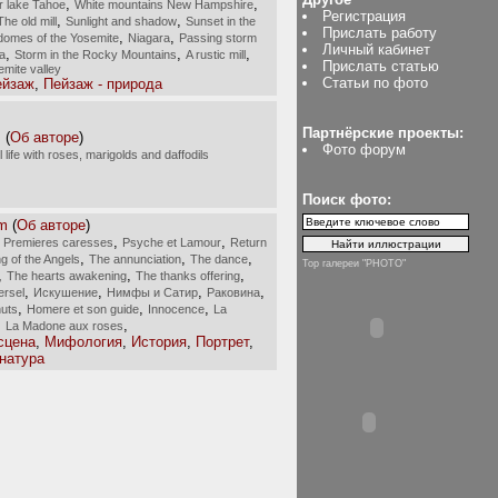
,
,
r lake Tahoe
White mountains New Hampshire
Регистрация
,
,
The old mill
Sunlight and shadow
Sunset in the
Прислать работу
,
,
domes of the Yosemite
Niagara
Passing storm
Личный кабинет
,
,
,
a
Storm in the Rocky Mountains
A rustic mill
Прислать статью
mite valley
Статьи по фото
ейзаж
,
Пейзаж - природа
Партнёрские проекты:
s
(
Об авторе
)
Фото форум
ll life with roses, marigolds and daffodils
Поиск фото:
am
(
Об авторе
)
,
,
,
Premieres caresses
Psyche et Lamour
Return
,
,
,
g of the Angels
The annunciation
The dance
Top галереи "PHOTO"
,
,
,
The hearts awakening
The thanks offering
,
,
,
,
ersel
Искушение
Нимфы и Сатир
Раковина
,
,
,
uts
Homere et son guide
Innocence
La
,
,
La Madone aux roses
сцена
,
Мифология
,
История
,
Портрет
,
натура