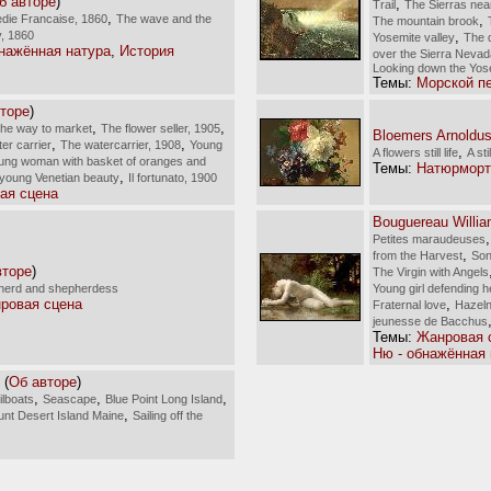
б авторе
)
,
Trail
The Sierras nea
,
die Francaise, 1860
The wave and the
,
The mountain brook
y, 1860
,
Yosemite valley
The 
бнажённая натура
,
История
over the Sierra Nevad
Looking down the Yose
Темы:
Морской п
торе
)
,
,
he way to market
The flower seller, 1905
Bloemers Arnoldu
,
,
er carrier
The watercarrier, 1908
Young
,
A flowers still life
A sti
ung woman with basket of oranges and
Темы:
Натюрморт
,
 young Venetian beauty
Il fortunato, 1900
ая сцена
Bouguereau Willi
Petites maraudeuses
,
from the Harvest
Son
вторе
)
The Virgin with Angels
herd and shepherdess
Young girl defending h
ровая сцена
,
Fraternal love
Hazeln
jeunesse de Bacchus
Темы:
Жанровая 
Ню - обнажённая 
(
Об авторе
)
,
,
,
ilboats
Seascape
Blue Point Long Island
,
ount Desert Island Maine
Sailing off the