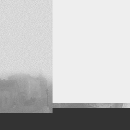
Искусство, живопись и фото
Жанры: Пейзаж, портрет, ню, природа, м