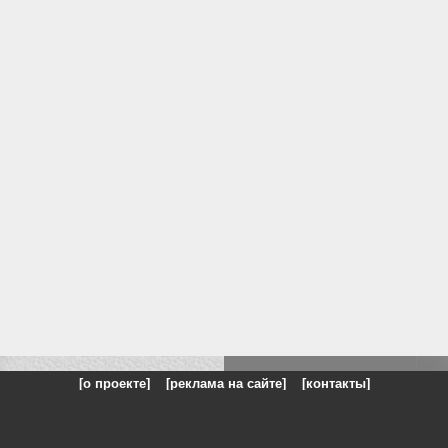
[о проекте]
[реклама на сайте]
[контакты]
: на сайте представлены галереи картин и фотографий художников и п
одели, реклама, панорамы, чёрно белое фото, море, фэнтази, натюрморт,