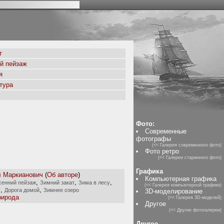
т
й пейзаж
я
тура
Фото:
Современные
фотографы
(<< Галерея современного фото)
Фото ретро
(<< Галереи старинного фото)
Графика
 Маркианович
(
Об авторе
)
Компьютерная графика
,
,
,
енний пейзаж
Зимний закат
Зима в лесу
(<< Галерея компьютерной графики)
,
,
г
Дорога домой
Зимнее озеро
3D-моделирование
рирода
(<< Галерея 3D-моделей)
Другое
(<< Другие фотогалереи)
Другое