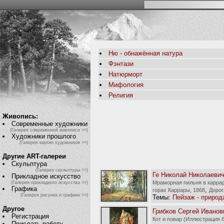
Ню - обнажённая натура
Фэнтази
Натюрморт
Мифология
Религия
Живопись:
Современные художники
(Галерея современной живописи >>)
Художники прошлого
(Галерея картин художников >>)
Другие ART-галереи
Скульптура
(Галерея скульптуры >>)
Ге Николай Николаеви
Прикладное искусство
Мраморная пильня в каррар
(Галерея прикладного искусства >>)
Графика
,
горах Каррары, 1868
Дорог
(Галерея рисунка и графики >>)
Темы:
Пейзаж - природ
Другое
Грибков Сергей Иванов
Регистрация
Кот и повар (Иллюстрация 
Прислать работу