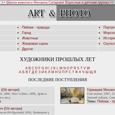
>> Школа живописи Михаила Сатарова! Взрослые и детские группы >>
Пейзаж - природа
Портре
Город
Морско
Животные
Истори
Жанровая сцена
Скульп
Другое
ХУДОЖНИКИ ПРОШЛЫХ ЛЕТ
A
B
C
D
F
G
H
I
J
K
L
M
N
O
P
R
S
T
V
W
А
Б
В
Г
Д
Е
З
И
К
Л
М
Н
О
П
Р
С
Т
Ф
Х
Ч
Ш
Щ
Я
ПОСЛЕДНИЕ ПОСТУПЛЕНИЯ
ч
(
Об авторе
)
Гермашев Михаил
,
,
,
е, 1868
Мост в Вико, 1858
Дубы в
Снег выпал, 1897
Ос
,
а в лесу
Зимний пейзаж
Сне
а
Темы:
Пейзаж - п
ич
(
Об авторе
)
,
басни ИА Крылова) 1854
Боярышня у