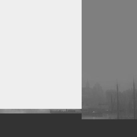
рофессиональных фотографов.
 макро, авто, гламур, фото свадеб и др.