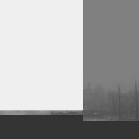
рофессиональных фотографов.
 макро, авто, гламур, фото свадеб и др.