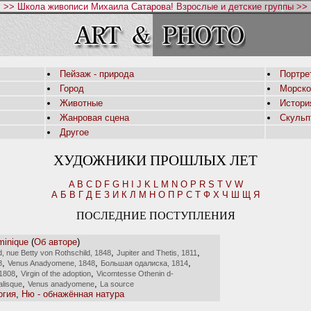
>> Школа живописи Михаила Сатарова! Взрослые и детские группы >>
Пейзаж - природа
Портре
Город
Морско
Животные
Истори
Жанровая сцена
Скульп
Другое
ХУДОЖНИКИ ПРОШЛЫХ ЛЕТ
A
B
C
D
F
G
H
I
J
K
L
M
N
O
P
R
S
T
V
W
А
Б
В
Г
Д
Е
З
И
К
Л
М
Н
О
П
Р
С
Т
Ф
Х
Ч
Ш
Щ
Я
ПОСЛЕДНИЕ ПОСТУПЛЕНИЯ
minique
(
Об авторе
)
,
,
, nue Betty von Rothschild, 1848
Jupiter and Thetis, 1811
,
,
,
8
Venus Anadyomene, 1848
Большая одалиска, 1814
,
,
1808
Virgin of the adoption
Vicomtesse Othenin d-
,
,
alisque
Venus anadyomene
La source
гия
,
Ню - обнажённая натура