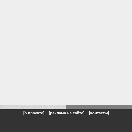
[о проекте]
[реклама на сайте]
[контакты]
: на сайте представлены галереи картин и фотографий художников и п
одели, реклама, панорамы, чёрно белое фото, море, фэнтази, натюрморт,