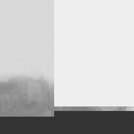
Искусство, живопись и фото
Жанры: Пейзаж, портрет, ню, природа, м