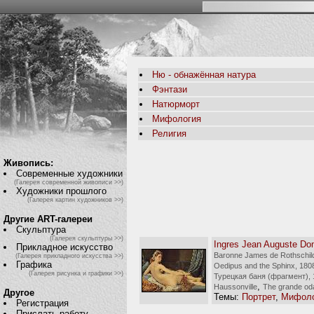
Ню - обнажённая натура
Фэнтази
Натюрморт
Мифология
Религия
Живопись:
Современные художники
(Галерея современной живописи >>)
Художники прошлого
(Галерея картин художников >>)
Другие ART-галереи
Скульптура
(Галерея скульптуры >>)
Ingres Jean Auguste Do
Прикладное искусство
Baronne James de Rothschild
(Галерея прикладного искусства >>)
Графика
Oedipus and the Sphinx, 180
(Галерея рисунка и графики >>)
Турецкая баня (фрагмент), 
,
Haussonville
The grande od
Другое
Темы:
Портрет
,
Мифоло
Регистрация
Прислать работу