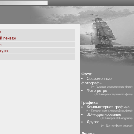
т
й пейзаж
я
тура
Фото:
Современные
фотографы
(<< Галерея современного фото)
Фото ретро
(<< Галереи старинного фото)
Графика
Компьютерная графика
(<< Галерея компьютерной графики)
3D-моделирование
(<< Галерея 3D-моделей)
Другое
(<< Другие фотогалереи)
Другое