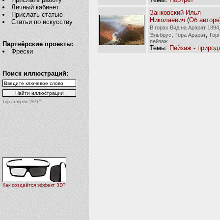
Личный кабинет
Занковский Илья
Прислать статью
Николаевич
(
Об авторе
Статьи по искусству
В горах Вид на Арарат 1894
,
,
Эльбрус
Гора Арарат
Гор
пейзаж
Партнёрские проекты:
Темы:
Пейзаж - природ
Фрески
Поиск иллюстраций:
Top галереи "АРТ"
Как создаётся эффект 3D?