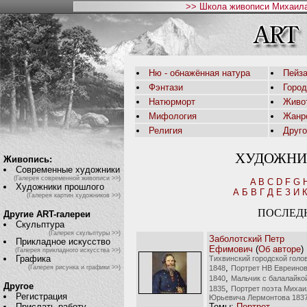
>> Школа живописи Михаила
Ню - обнажённая натура
Пейза
Фэнтази
Горо
Натюрморт
Живо
Мифология
Жанр
Религия
Друг
ХУДОЖНИ
Живопись:
Современные художники
(Галерея современной живописи >>)
A
B
C
D
F
G
Художники прошлого
А
Б
В
Г
Д
Е
З
И
(Галерея картин художников >>)
ПОСЛЕД
Другие ART-галереи
Скульптура
(Галерея скульптуры >>)
Заболотский Петр
Прикладное искусство
Ефимович
(
Об авторе
)
(Галерея прикладного искусства >>)
Графика
Тихвинский городской голо
,
1848
Портрет НВ Евреино
(Галерея рисунка и графики >>)
,
1840
Мальчик с балалайко
Другое
,
1835
Портрет поэта Михаи
Регистрация
Юрьевича Лермонтова 183
Темы:
Портрет
Прислать работу