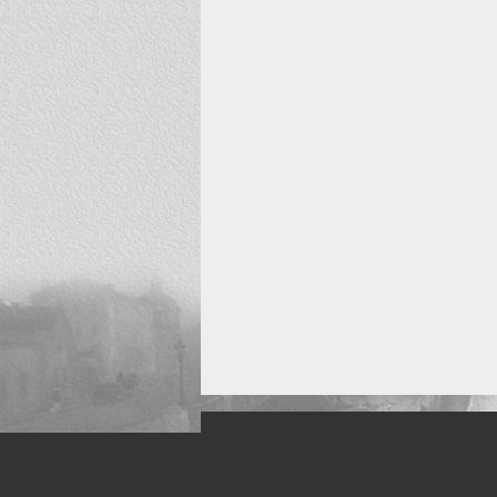
Искусство, живопись и фото
Жанры: Пейзаж, портрет, ню, природа, м