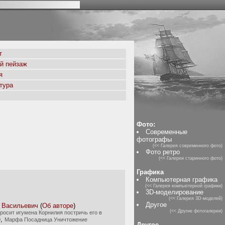
т
й пейзаж
я
тура
Фото:
Современные
фотографы
(<< Галерея современного фото)
Фото ретро
(<< Галереи старинного фото)
Графика
Компьютерная графика
(<< Галерея компьютерной графики)
3D-моделирование
(<< Галерея 3D-моделей)
Другое
 Васильевич
(
Об авторе
)
(<< Другие фотогалереи)
росит игумена Корнилия постричь его в
,
0
Марфа Посадница Уничтожение
Другое