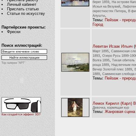
,
берег 1859
На острове Ка
Личный кабинет
,
Искья на Везувий
Лафотен
Прислать статью
,
окрестностях Питера
В фи
Статьи по искусству
,
Алушты
Темы:
Пейзаж - природ
Город
Партнёрские проекты:
Фрески
Поиск иллюстраций:
Левитан Исаак Ильич
(
,
Март 1895
Саввинская сло
,
1893
Озеро Русь 1899-190
,
Волга 1895
Тихая обитель
Top галереи "АРТ"
,
роща 1889
Над вечным по
,
Вечер Золотой плес 1889
,
1889
Саввинская слобода 
Темы:
Пейзаж - природ
Лемох Кирилл (Карл) В
Девочка, кормящая кур
Темы:
Жанровая сцена
Как создаётся эффект 3D?