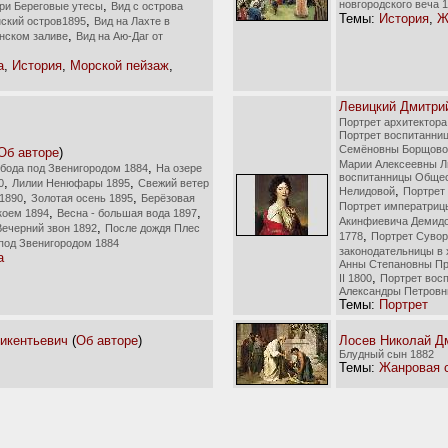
,
новгородского веча 
при Береговые утесы
Вид с острова
Темы:
История
,
Ж
,
ский остров1895
Вид на Лахте в
,
нском заливе
Вид на Аю-Даг от
а
,
История
,
Морской пейзаж
,
Левицкий Дмитри
Портрет архитектора
Портрет воспитанни
Семёновны Борщово
Об авторе
)
Марии Алексеевны Л
,
бода под Звенигородом 1884
На озере
воспитанницы Общес
,
,
0
Лилии Ненюфары 1895
Свежий ветер
,
Нелидовой
Портрет
,
,
 1890
Золотая осень 1895
Берёзовая
Портрет императрицы
,
,
коем 1894
Весна - большая вода 1897
Акинфиевича Демидо
,
Вечерний звон 1892
После дождя Плес
,
1778
Портрет Суво
под Звенигородом 1884
законодательницы в 
а
Анны Степановны Пр
,
II 1800
Портрет вос
Александры Петров
Темы:
Портрет
икентьевич
(
Об авторе
)
Лосев Николай Д
Блудный сын 1882
Темы:
Жанровая 