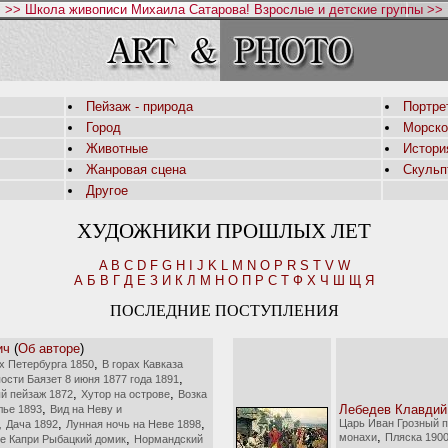
>> Школа живописи Михаила Сатарова! Взрослые и детские группы >>
Пейзаж - природа
Портре
Город
Морско
Животные
Истори
Жанровая сцена
Скульп
Другое
ХУДОЖНИКИ ПРОШЛЫХ ЛЕТ
A
B
C
D
F
G
H
I
J
K
L
M
N
O
P
R
S
T
V
W
А
Б
В
Г
Д
Е
З
И
К
Л
М
Н
О
П
Р
С
Т
Ф
Х
Ч
Ш
Щ
Я
ПОСЛЕДНИЕ ПОСТУПЛЕНИЯ
ич
(
Об авторе
)
,
ях Петербурга 1850
В горах Кавказа
,
ости Баязет 8 июня 1877 года 1891
,
,
й пейзаж 1872
Хутор на острове
Возка
,
Лебедев Клавдий
лье 1893
Вид на Неву и
,
,
,
Царь Иван Грозный п
Дача 1892
Лунная ночь на Неве 1898
,
,
монахи
Пляска 190
е Капри Рыбацкий домик
Нормандский