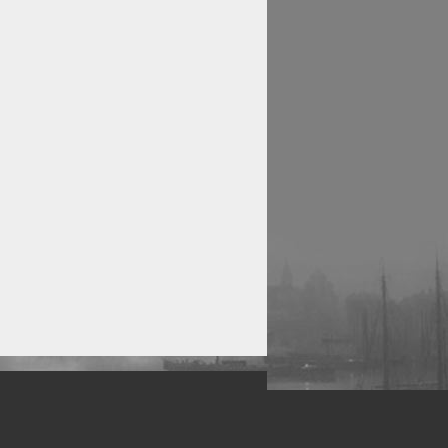
рофессиональных фотографов.
 макро, авто, гламур, фото свадеб и др.