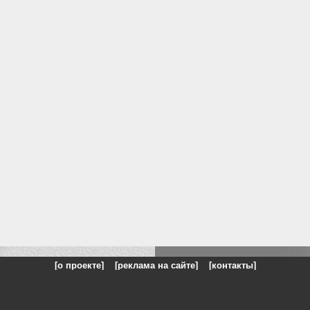
[о проекте]
[реклама на сайте]
[контакты]
: на сайте представлены галереи картин и фотографий художников и п
одели, реклама, панорамы, чёрно белое фото, море, фэнтази, натюрморт,