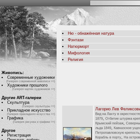
Ню - обнажённая натура
Фэнтази
Натюрморт
Мифология
Религия
Живопись:
Современные художники
(Галерея современной живописи >>)
Художники прошлого
(Галерея картин художников >>)
Другие ART-галереи
Скульптура
(Галерея скульптуры >>)
Лагорио Лев Феликсов
Прикладное искусство
Вид на Лахту в окрестност
(Галерея прикладного искусства >>)
Графика
,
1879
Отбитие штурма креп
(Галерея рисунка и графики >>)
,
Крымский пейзаж
Северны
,
льда 1849
Кавказское уще
Другое
Петропавловскую крепость
Регистрация
,
Корабль в порту
На остров
Прислать работу