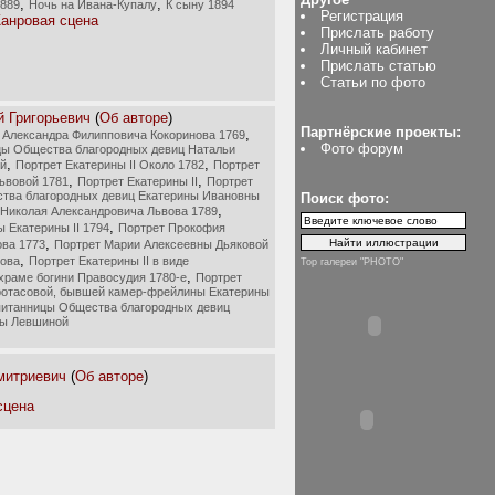
,
,
1889
Ночь на Ивана-Купалу
К сыну 1894
Регистрация
анровая сцена
Прислать работу
Личный кабинет
Прислать статью
Статьи по фото
й Григорьевич
(
Об авторе
)
Партнёрские проекты:
,
 Александра Филипповича Кокоринова 1769
Фото форум
цы Общества благородных девиц Натальи
,
,
й
Портрет Екатерины II Около 1782
Портрет
,
,
ьвовой 1781
Портрет Екатерины II
Портрет
тва благородных девиц Екатерины Ивановны
Поиск фото:
,
 Николая Александровича Львова 1789
,
 Екатерины II 1794
Портрет Прокофия
,
ва 1773
Портрет Марии Алексеевны Дьяковой
,
рова
Портрет Екатерины II в виде
Top галереи "PHOTO"
,
храме богини Правосудия 1780-е
Портрет
отасовой, бывшей камер-фрейлины Екатерины
питанницы Общества благородных девиц
ны Левшиной
митриевич
(
Об авторе
)
сцена