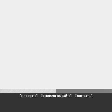
[о проекте]
[реклама на сайте]
[контакты]
: на сайте представлены галереи картин и фотографий художников и п
одели, реклама, панорамы, чёрно белое фото, море, фэнтази, натюрморт,