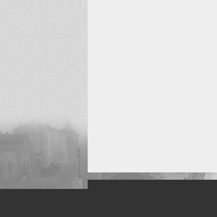
Искусство, живопись и фото
Жанры: Пейзаж, портрет, ню, природа, м