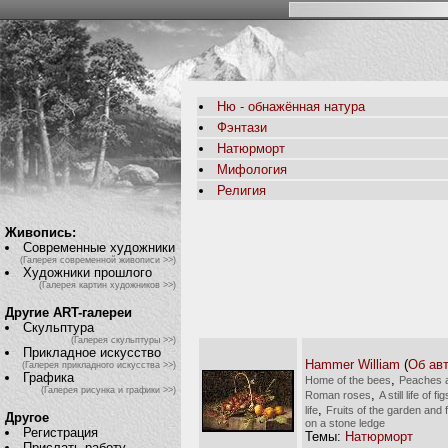
Ню - обнажённая натура
Фэнтази
Натюрморт
Мифология
Религия
Живопись:
Современные художники
(Галерея современной живописи >>)
Художники прошлого
(Галерея картин художников >>)
Другие ART-галереи
Скульптура
(Галерея скульптуры >>)
Прикладное искусство
Hammer William
(
Об ав
(Галерея прикладного искусства >>)
Графика
,
Home of the bees
Peaches a
(Галерея рисунка и графики >>)
,
Roman roses
A still life of
,
life
Fruits of the garden and f
Другое
on a stone ledge
Регистрация
Темы:
Натюрморт
Прислать работу