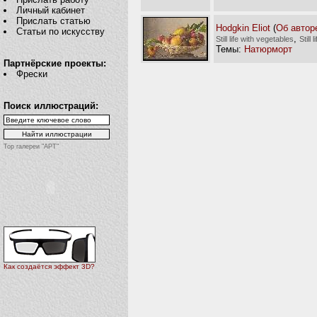
Личный кабинет
Прислать статью
Hodgkin Eliot
(
Об автор
Статьи по искусству
,
Still life with vegetables
Still l
Темы:
Натюрморт
Партнёрские проекты:
Фрески
Поиск иллюстраций:
Top галереи "АРТ"
Как создаётся эффект 3D?