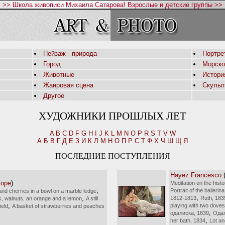
>> Школа живописи Михаила Сатарова! Взрослые и детские группы >>
Пейзаж - природа
Портре
Город
Морско
Животные
Истори
Жанровая сцена
Скульп
Другое
ХУДОЖНИКИ ПРОШЛЫХ ЛЕТ
A
B
C
D
F
G
H
I
J
K
L
M
N
O
P
R
S
T
V
W
А
Б
В
Г
Д
Е
З
И
К
Л
М
Н
О
П
Р
С
Т
Ф
Х
Ч
Ш
Щ
Я
ПОСЛЕДНИЕ ПОСТУПЛЕНИЯ
Hayez Francesco
торе
)
Meditation on the histo
,
Portrait of the balleri
nd cherries in a bowl on a marble ledge
,
,
1812-1813
Ruth, 183
 figs, walnuts, an orange and a lemon
A still
,
playing with two dove
ield
A basket of strawberries and peaches
,
одалиска, 1839
Одал
,
her bath, 1834
Lot an