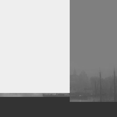
рофессиональных фотографов.
 макро, авто, гламур, фото свадеб и др.