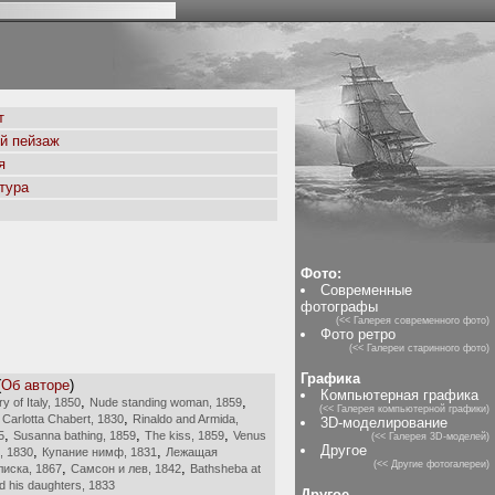
т
й пейзаж
я
тура
Фото:
Современные
фотографы
(<< Галерея современного фото)
Фото ретро
(<< Галереи старинного фото)
Графика
(
Об авторе
)
Компьютерная графика
,
,
ry of Italy, 1850
Nude standing woman, 1859
(<< Галерея компьютерной графики)
,
na Carlotta Chabert, 1830
Rinaldo and Armida,
3D-моделирование
,
,
,
5
Susanna bathing, 1859
The kiss, 1859
Venus
(<< Галерея 3D-моделей)
Другое
,
,
s, 1830
Купание нимф, 1831
Лежащая
(<< Другие фотогалереи)
,
,
иска, 1867
Самсон и лев, 1842
Bathsheba at
d his daughters, 1833
Другое