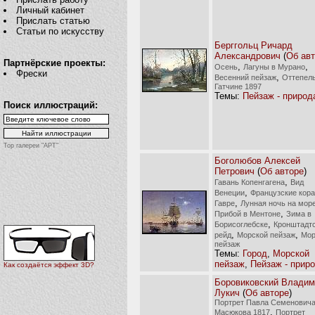
Личный кабинет
Прислать статью
Статьи по искусству
Берггольц Ричард
Александрович
(
Об ав
Партнёрские проекты:
,
,
Осень
Лагуны в Мурано
Фрески
,
Весенний пейзаж
Оттепель
Гатчине 1897
Темы:
Пейзаж - природ
Поиск иллюстраций:
Top галереи "АРТ"
Боголюбов Алексей
Петрович
(
Об авторе
)
,
Гавань Копенгагена
Вид
,
Венеции
Французские кора
,
Гавре
Лунная ночь на мор
,
Прибой в Ментоне
Зима в
,
Борисоглебске
Кронштадт
,
,
рейд
Морской пейзаж
Мор
пейзаж
Темы:
Город
,
Морской
пейзаж
,
Пейзаж - прир
Как создаётся эффект 3D?
Боровиковский Владим
Лукич
(
Об авторе
)
Портрет Павла Семенович
,
Масюкова 1817
Портрет