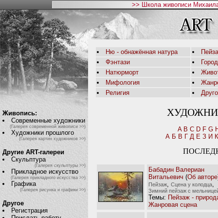
>> Школа живописи Михаила
Ню - обнажённая натура
Пейза
Фэнтази
Горо
Натюрморт
Живо
Мифология
Жанр
Религия
Друг
ХУДОЖНИ
Живопись:
Современные художники
(Галерея современной живописи >>)
A
B
C
D
F
G
Художники прошлого
А
Б
В
Г
Д
Е
З
И
(Галерея картин художников >>)
ПОСЛЕД
Другие ART-галереи
Скульптура
(Галерея скульптуры >>)
Бабадин Валериан
Прикладное искусство
Витальевич
(
Об авторе
(Галерея прикладного искусства >>)
Графика
,
,
Пейзаж
Сцена у колодца
(Галерея рисунка и графики >>)
Зимний пейзаж с мельнице
Темы:
Пейзаж - природ
Другое
Жанровая сцена
Регистрация
Прислать работу