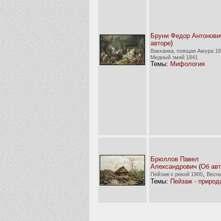
Бруни Федор Антонови
авторе
)
Вакханка, поящая Амура 1
Медный змий 1841
Темы:
Мифология
Брюллов Павел
Александрович
(
Об ав
,
Пейзаж с рекой 1900
Весна
Темы:
Пейзаж - природ