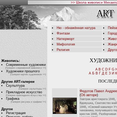
>> Школа живописи Михаила
Ню - обнажённая натура
Пейза
Фэнтази
Горо
Натюрморт
Живо
Мифология
Жанр
Религия
Друг
ХУДОЖНИ
Живопись:
Современные художники
(Галерея современной живописи >>)
A
B
C
D
F
G
Художники прошлого
А
Б
В
Г
Д
Е
З
И
(Галерея картин художников >>)
ПОСЛЕД
Другие ART-галереи
Скульптура
(Галерея скульптуры >>)
Федотов Павел Андрее
Прикладное искусство
(
Об авторе
)
(Галерея прикладного искусства >>)
Графика
,
Завтрак аристократа 1848
(Галерея рисунка и графики >>)
,
Вдовушка
Сватовство май
,
1848
«Свежий кавалер» Ут
Другое
чиновника, получившего п
Регистрация
,
крестик 1848
Разборчивая
Прислать работу