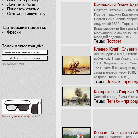
Личный кабинет
Кипренский Орест Ада
Прислать статью
Портрет Екатерины Семёно
Статьи по искусству
Портрет графини Екатерин
Сергея Семёновича Уваров
,
Авдулиной 1822
Портрет л
Партнёрские проекты:
Владимировича Давыдова 
Фрески
Молчановой с дочерью Ели
Молодой садовник 1817
Темы:
Портрет
Поиск иллюстраций:
Клевер Юлий Юльевич
,
Лесной ручей 1897
Оттепе
,
избушкой
Зимний закат в 
,
,
1891
Лодка на озере
Зимн
Top галереи "АРТ"
,
1881
Зимой на кладбище, 
,
закат в еловом лесу, 1889
,
острове Нарген, 1881
Темы:
Пейзаж - природ
Кондратенко Гавриил 
,
Зимний вечер
Зима У око
Темы:
Пейзаж - природ
Как создаётся эффект 3D?
Коровин Константин А
Северная идиллия 1886