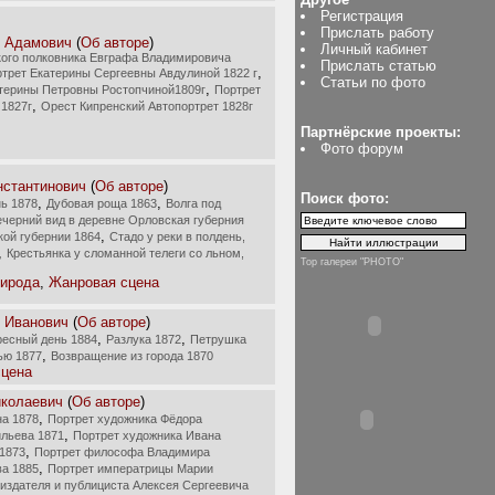
Регистрация
Прислать работу
т Адамович
(
Об авторе
)
Личный кабинет
кого полковника Евграфа Владимировича
Прислать статью
,
трет Екатерины Сергеевны Авдулиной 1822 г
Статьи по фото
,
терины Петровны Ростопчиной1809г
Портрет
,
1827г
Орест Кипренский Автопортрет 1828г
Партнёрские проекты:
Фото форум
нстантинович
(
Об авторе
)
Поиск фото:
,
,
нь 1878
Дубовая роща 1863
Волга под
ечерний вид в деревне Орловская губерния
,
кой губернии 1864
Стадо у реки в полдень,
,
Крестьянка у сломанной телеги со льном,
Top галереи "PHOTO"
рирода
,
Жанровая сцена
 Иванович
(
Об авторе
)
,
,
ресный день 1884
Разлука 1872
Петрушка
,
ью 1877
Возвращение из города 1870
сцена
иколаевич
(
Об авторе
)
,
а 1878
Портрет художника Фёдора
,
льева 1871
Портрет художника Ивана
,
1873
Портрет философа Владимира
,
а 1885
Портрет императрицы Марии
издателя и публициста Алексея Сергеевича