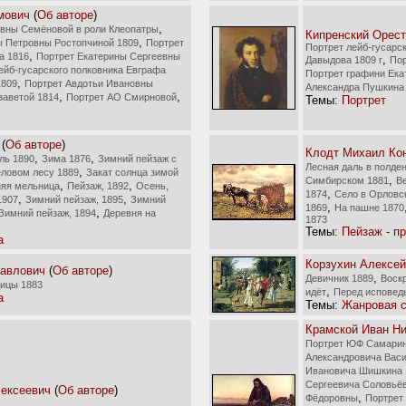
мович
(
Об авторе
)
,
вны Семёновой в роли Клеопатры
Кипренский Орес
,
ы Петровны Ростопчиной 1809
Портрет
Портрет лейб-гусарс
,
а 1816
Портрет Екатерины Сергеевны
,
Давыдова 1809 г
Пор
ейб-гусарского полковника Евграфа
Портрет графини Ека
,
1809
Портрет Авдотьи Ивановны
Александра Пушкина 
,
,
заветой 1814
Портрет АО Смирновой
Темы:
Портрет
(
Об авторе
)
Клодт Михаил Ко
,
,
ль 1890
Зима 1876
Зимний пейзаж с
Лесная даль в полде
,
еловом лесу 1889
Закат солнца зимой
,
Симбирском 1881
В
,
,
яя мельница
Пейзаж, 1892
Осень,
,
1874
Село в Орловс
,
,
1907
Зимний пейзаж, 1895
Зимний
,
1869
На пашне 1870
,
Зимний пейзаж, 1894
Деревня на
1873
Темы:
Пейзаж - п
а
Корзухин Алексей
Павлович
(
Об авторе
)
,
Девичник 1889
Воск
лицы 1883
,
идёт
Перед исповед
а
Темы:
Жанровая 
Крамской Иван Н
Портрет ЮФ Самарин
Александровича Васи
Ивановича Шишкина 
Сергеевича Соловьёв
лексеевич
(
Об авторе
)
,
Фёдоровны
Портрет 