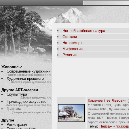
Ню - обнажённая натура
Фэнтази
Натюрморт
Мифология
Религия
Живопись:
Современные художники
(Галерея современной живописи >>)
Художники прошлого
(Галерея картин художников >>)
Другие ART-галереи
Скульптура
(Галерея скульптуры >>)
Каменев Лев Львович
(
Прикладное искусство
,
У плотины 1864
Туман Кра
(Галерея прикладного искусства >>)
Графика
,
Пейзаж 1861
Лунная ночь 
(Галерея рисунка и графики >>)
Сторожевский монастырь п
,
,
леса, 1875
Пейзаж
Полде
Другое
окрестностей села Поречья
Регистрация
Темы:
Пейзаж - природ
Прислать работу