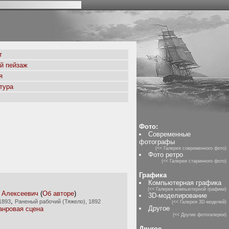
т
й пейзаж
я
тура
Фото:
Современные
фотографы
(<< Галерея современного фото)
Фото ретро
(<< Галереи старинного фото)
Графика
Компьютерная графика
(<< Галерея компьютерной графики)
 Алексеевич
(
Об авторе
)
3D-моделирование
,
1893
Раненый рабочий (Тяжело), 1892
(<< Галерея 3D-моделей)
Другое
нровая сцена
(<< Другие фотогалереи)
Другое