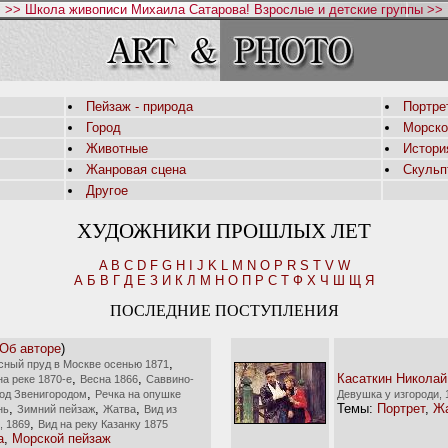
>> Школа живописи Михаила Сатарова! Взрослые и детские группы >>
Пейзаж - природа
Портре
Город
Морско
Животные
Истори
Жанровая сцена
Скульп
Другое
ХУДОЖНИКИ ПРОШЛЫХ ЛЕТ
A
B
C
D
F
G
H
I
J
K
L
M
N
O
P
R
S
T
V
W
А
Б
В
Г
Д
Е
З
И
К
Л
М
Н
О
П
Р
С
Т
Ф
Х
Ч
Ш
Щ
Я
ПОСЛЕДНИЕ ПОСТУПЛЕНИЯ
Об авторе
)
,
сный пруд в Москве осенью 1871
,
,
Касаткин Николай
на реке 1870-е
Весна 1866
Саввино-
,
од Звенигородом
Речка на опушке
Девушка у изгороди, 
,
,
,
Темы:
Портрет
,
Жа
нь
Зимний пейзаж
Жатва
Вид из
,
, 1869
Вид на реку Казанку 1875
а
,
Морской пейзаж