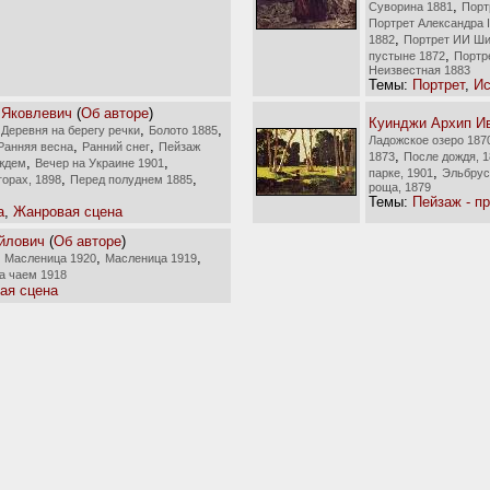
,
Суворина 1881
Порт
Портрет Александра I
,
1882
Портрет ИИ Ши
,
пустыне 1872
Портр
Неизвестная 1883
Темы:
Портрет
,
Ис
 Яковлевич
(
Об авторе
)
Куинджи Архип И
,
,
,
Деревня на берегу речки
Болото 1885
Ладожское озеро 187
,
,
Ранняя весна
Ранний снег
Пейзаж
,
1873
После дождя, 
,
,
ждем
Вечер на Украине 1901
,
парке, 1901
Эльбрус
,
,
горах, 1898
Перед полуднем 1885
роща, 1879
Темы:
Пейзаж - п
а
,
Жанровая сцена
йлович
(
Об авторе
)
,
,
,
Масленица 1920
Масленица 1919
а чаем 1918
ая сцена