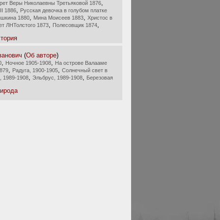
,
рет Веры Николаевны Третьяковой 1876
,
II 1886
Русская девочка в голубом платке
,
,
шкина 1880
Мина Моисеев 1883
Христос в
,
,
ет ЛНТолстого 1873
Полесовщик 1874
тория
ванович
(
Об авторе
)
,
,
0
Ночное 1905-1908
На острове Валааме
,
,
1879
Радуга, 1900-1905
Солнечный свет в
,
,
, 1989-1908
Эльбрус, 1989-1908
Березовая
рирода