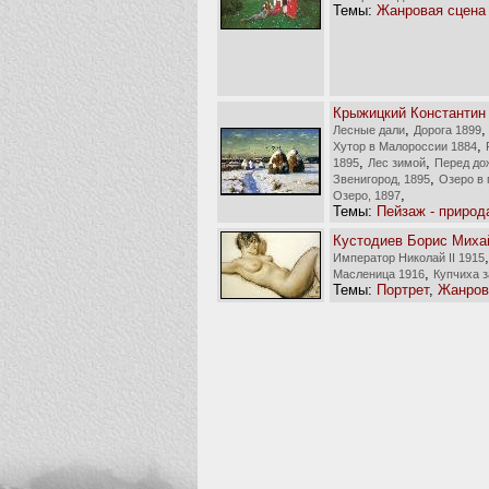
Темы:
Жанровая сцена
Крыжицкий Константин
,
Лесные дали
Дорога 1899
,
Хутор в Малороссии 1884
,
,
1895
Лес зимой
Перед до
,
Звенигород, 1895
Озеро в 
,
Озеро, 1897
Темы:
Пейзаж - природ
Кустодиев Борис Миха
Император Николай II 1915
,
Масленица 1916
Купчиха з
Темы:
Портрет
,
Жанров