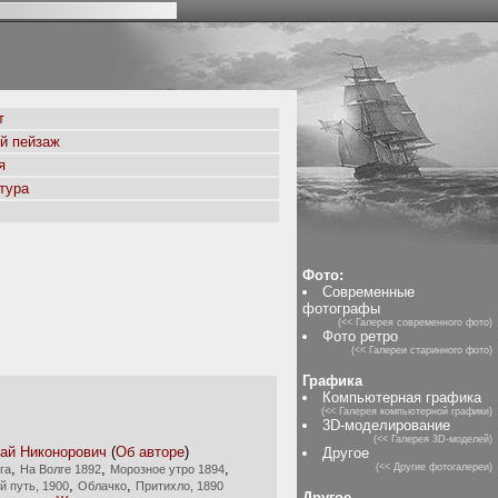
т
й пейзаж
я
тура
Фото:
Современные
фотографы
(<< Галерея современного фото)
Фото ретро
(<< Галереи старинного фото)
Графика
Компьютерная графика
(<< Галерея компьютерной графики)
3D-моделирование
(<< Галерея 3D-моделей)
ай Никонорович
(
Об авторе
)
Другое
,
,
,
(<< Другие фотогалереи)
га
На Волге 1892
Морозное утро 1894
,
,
 путь, 1900
Облачко
Притихло, 1890
Другое