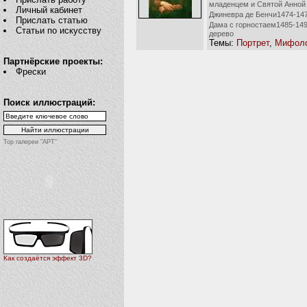
младенцем и Святой Анной
Личный кабинет
Джиневра де Бенчи1474-147
Прислать статью
Дама с горностаем1485-149
Статьи по искусству
дерево
Темы:
Портрет
,
Мифоло
Партнёрские проекты:
Фрески
Поиск иллюстраций:
Top галереи "АРТ"
Как создаётся эффект 3D?