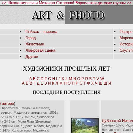
>> Школа живописи Михаила Сатарова! Взрослые и детские группы >>
Пейзаж - природа
Портре
Город
Морско
Животные
Истори
Жанровая сцена
Скульп
Другое
ХУДОЖНИКИ ПРОШЛЫХ ЛЕТ
A
B
C
D
F
G
H
I
J
K
L
M
N
O
P
R
S
T
V
W
А
Б
В
Г
Д
Е
З
И
К
Л
М
Н
О
П
Р
С
Т
Ф
Х
Ч
Ш
Щ
Я
ПОСЛЕДНИЕ ПОСТУПЛЕНИЯ
 авторе
)
,
,
н Креститель
Мадонна в скалах
,
,
 вечеря
Мадонна с мотовилом, 1501 г
,
2-1475 г, 177 x 151 см
Человек по
Дубовской Никол
,
3 x 24,5 см
Мона Лиза (Джоконда)
,
,
Сумерки 1897
Раду
Иероним 1481г, Доска, масло
Мадонна с
,
,
Лесная река
Санный
) 1478г Холст,масло
Мадонна с