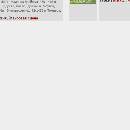
Темы:
Пейзаж - 
,
,
 1510г
Мадонна Дрейфус1470-1475 гг
,
,
6гг Доска, масло
Два лица Рисунок
,
0гг
Благовещение1472-1475 гг Темпера,
гия
,
Жанровая сцена