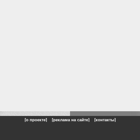
[о проекте]
[реклама на сайте]
[контакты]
: на сайте представлены галереи картин и фотографий художников и п
одели, реклама, панорамы, чёрно белое фото, море, фэнтази, натюрморт,