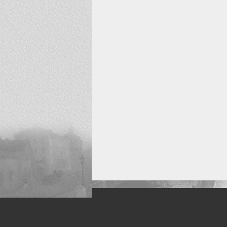
Искусство, живопись и фото
Жанры: Пейзаж, портрет, ню, природа, м