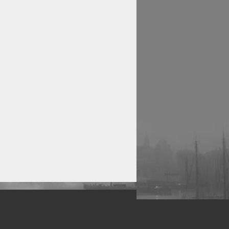
рофессиональных фотографов.
 макро, авто, гламур, фото свадеб и др.