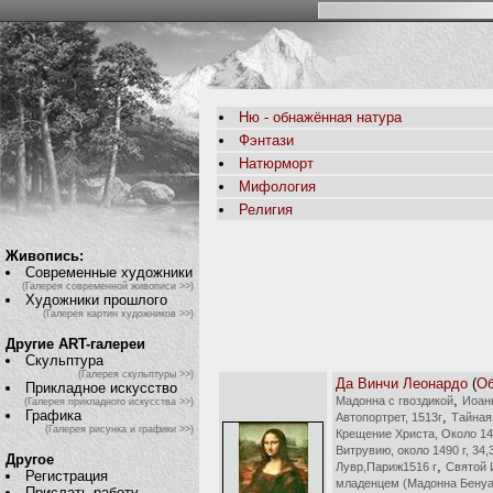
Ню - обнажённая натура
Фэнтази
Натюрморт
Мифология
Религия
Живопись:
Современные художники
(Галерея современной живописи >>)
Художники прошлого
(Галерея картин художников >>)
Другие ART-галереи
Скульптура
(Галерея скульптуры >>)
Да Винчи Леонардо
(
Об
Прикладное искусство
,
Мадонна с гвоздикой
Иоан
(Галерея прикладного искусства >>)
Графика
,
Автопортрет, 1513г
Тайная
(Галерея рисунка и графики >>)
Крещение Христа, Около 147
Витрувию, около 1490 г, 34,
Другое
,
Лувр,Париж1516 г
Святой 
Регистрация
младенцем (Мадонна Бенуа
Прислать работу