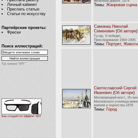
железной дороге, 1874
Личный кабинет
Темы:
Жанровая сцена
Прислать статью
Статьи по искусству
Самокиш Николай
Партнёрские проекты:
Семенович
(
Об авторе
)
Фрески
,
,
Гусар
К победе!
Преследование 1904-1905
Темы:
Портрет
,
Животн
Поиск иллюстраций:
Top галереи "АРТ"
Светославский Сергей
Иванович
(
Об авторе
)
,
Москворецкий мост
Из окн
Московского училища живо
ваяния и зодчества 1878
Темы:
Город
Как создаётся эффект 3D?