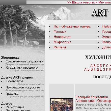
>> Школа живописи Михаила
Ню - обнажённая натура
Пейза
Фэнтази
Горо
Натюрморт
Живо
Мифология
Жанр
Религия
Друг
ХУДОЖНИ
Живопись:
Современные художники
(Галерея современной живописи >>)
A
B
C
D
F
G
Художники прошлого
А
Б
В
Г
Д
Е
З
И
(Галерея картин художников >>)
ПОСЛЕД
Другие ART-галереи
Скульптура
(Галерея скульптуры >>)
Прикладное искусство
(Галерея прикладного искусства >>)
Графика
Савицкий Константин
(Галерея рисунка и графики >>)
Апполонович
(
Об авто
Другое
,
Встреча иконы, 1878
На во
Регистрация
,
1888
Ремонтные работы н
Прислать работу