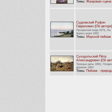
Темы:
Жанровая сцена
Судковский Руфин
Гаврилович
(
Об авторе
,
Прозрачная вода 1879
На
берегу моря 1882
Темы:
Морской пейзаж
Суходольский Пётр
Александрович
(
Об ав
,
Троицын день 1884
Полден
деревне 1863
Темы:
Пейзаж - природ