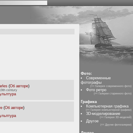
Фото:
Современные
фотографы
rles
(
Об авторе
)
(<< Галерея современного фото)
Фото ретро
19th century
ульптура
(<< Галереи старинного фото)
Графика
Компьютерная графика
re
(
Об авторе
)
(<< Галерея компьютерной графики)
3D-моделирование
ульптура
(<< Галерея 3D-моделей)
Другое
(<< Другие фотогалереи)
Другое