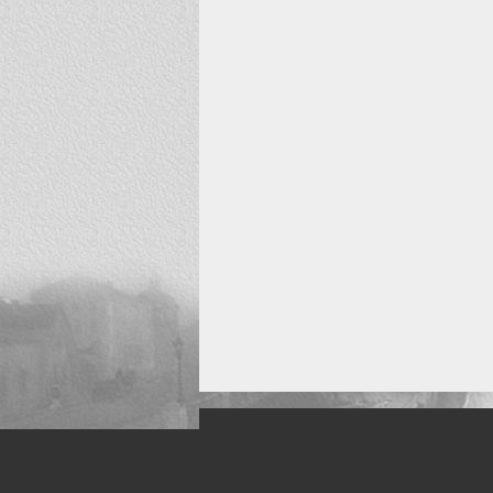
Искусство, живопись и фото
Жанры: Пейзаж, портрет, ню, природа, м