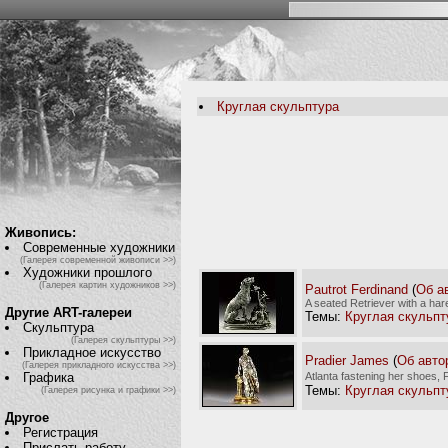
Круглая скульптура
Живопись:
Современные художники
(Галерея современной живописи >>)
Художники прошлого
(Галерея картин художников >>)
Pautrot Ferdinand
(
Об а
A seated Retriever with a ha
Другие ART-галереи
Темы:
Круглая скульпт
Скульптура
(Галерея скульптуры >>)
Прикладное искусство
Pradier James
(
Об авто
(Галерея прикладного искусства >>)
Atlanta fastening her shoes,
Графика
Темы:
Круглая скульпт
(Галерея рисунка и графики >>)
Другое
Регистрация
Прислать работу