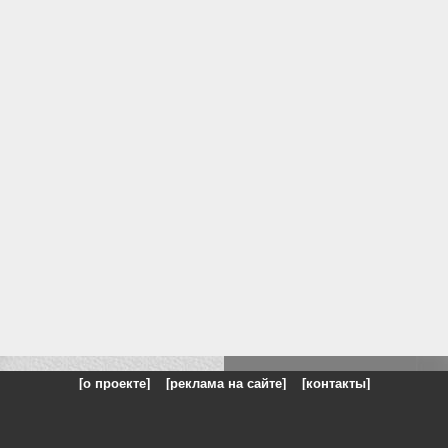
[о проекте]
[реклама на сайте]
[контакты]
: на сайте представлены галереи картин и фотографий художников и п
одели, реклама, панорамы, чёрно белое фото, море, фэнтази, натюрморт,