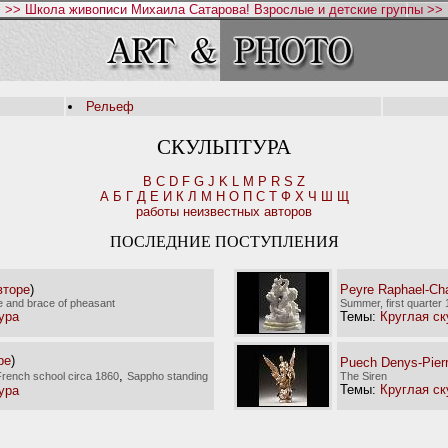
>> Школа живописи Михаила Сатарова! Взрослые и детские группы >>
Рельеф
СКУЛЬПТУРА
B
C
D
F
G
J
K
L
M
P
R
S
Z
А
Б
Г
Д
Е
И
К
Л
М
Н
О
П
С
Т
Ф
Х
Ч
Ш
Щ
работы неизвестных авторов
ПОСЛЕДНИЕ ПОСТУПЛЕНИЯ
вторе
)
Peyre Raphael-Cha
re and brace of pheasant
Summer, first quarter 
ура
Темы:
Круглая ск
ре
)
Puech Denys-Pier
,
 French school circa 1860
Sappho standing
The Siren
Темы:
Круглая ск
ура