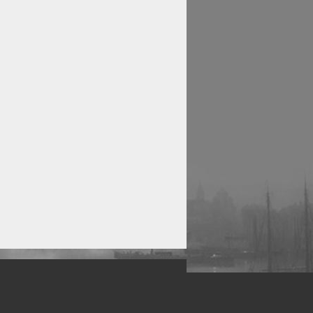
рофессиональных фотографов.
 макро, авто, гламур, фото свадеб и др.