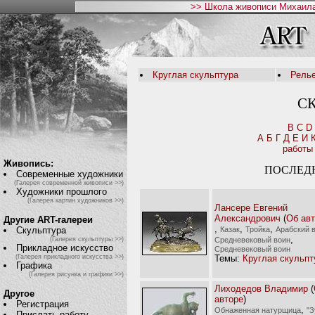
>> Школа живописи Михаила
Круглая скульптура
Рель
С
B
C
D
А
Б
Г
Д
Е
И
работы
Живопись:
ПОСЛЕД
Современные художники
(Галерея современной живописи >>)
Художники прошлого
(Галерея картин художников >>)
Лансере Евгений
Александрович
(
Об ав
Другие ART-галереи
,
,
,
Казак
Тройка
Арабский 
Скульптура
,
Средневековый воин
(Галерея скульптуры >>)
Прикладное искусство
Средневековый воин
Темы:
Круглая скульпт
(Галерея прикладного искусства >>)
Графика
(Галерея рисунка и графики >>)
Лиходедов Владимир
(
Другое
авторе
)
Регистрация
,
Обнаженная натурщица
"З
Прислать работу