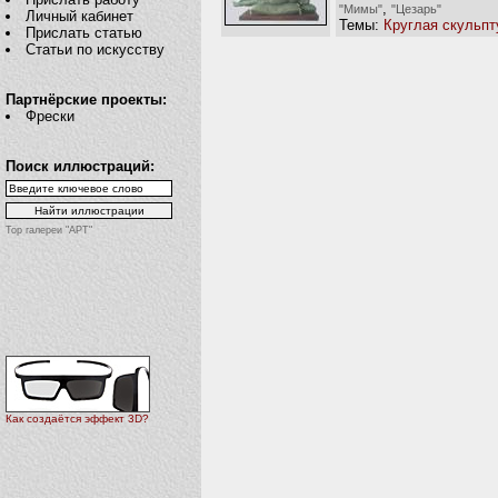
,
"Мимы"
"Цезарь"
Личный кабинет
Темы:
Круглая скульпт
Прислать статью
Статьи по искусству
Партнёрские проекты:
Фрески
Поиск иллюстраций:
Top галереи "АРТ"
Как создаётся эффект 3D?