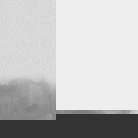
Искусство, живопись и фото
Жанры: Пейзаж, портрет, ню, природа, м