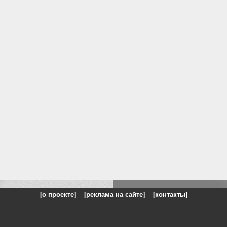
[о проекте]
[реклама на сайте]
[контакты]
: на сайте представлены галереи картин и фотографий художников и п
одели, реклама, панорамы, чёрно белое фото, море, фэнтази, натюрморт,