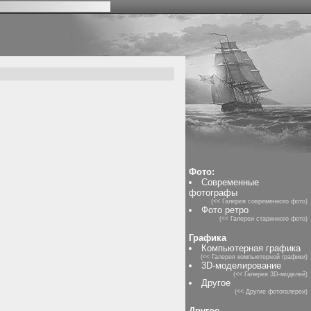
Фото:
Современные
фотографы
(<< Галерея современного фото)
Фото ретро
(<< Галереи старинного фото)
Графика
Компьютерная графика
(<< Галерея компьютерной графики)
3D-моделирование
(<< Галерея 3D-моделей)
Другое
(<< Другие фотогалереи)
Другое