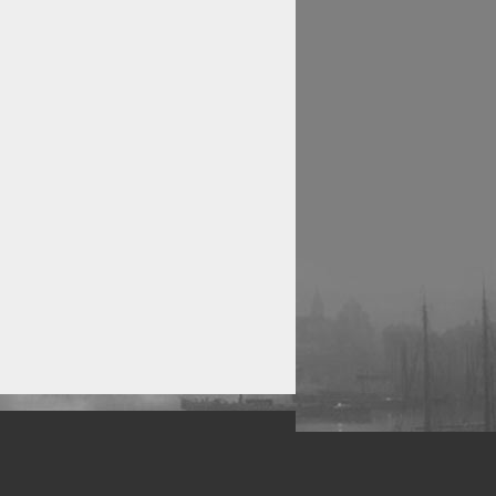
рофессиональных фотографов.
 макро, авто, гламур, фото свадеб и др.