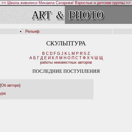
>> Школа живописи Михаила Сатарова! Взрослые и детские группы >>
Рельеф
СКУЛЬПТУРА
B
C
D
F
G
J
K
L
M
P
R
S
Z
А
Б
Г
Д
Е
И
К
Л
М
Н
О
П
С
Т
Ф
Х
Ч
Ш
Щ
работы неизвестных авторов
ПОСЛЕДНИЕ ПОСТУПЛЕНИЯ
(
Об авторе
)
ура