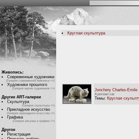
Круглая скульптура
Живопись:
Современные художники
(Галерея современной живописи >>)
Художники прошлого
(Галерея картин художников >>)
Jonchery Charles-Emile
A persian cat
Другие ART-галереи
Темы:
Круглая скульпт
Скульптура
(Галерея скульптуры >>)
Прикладное искусство
(Галерея прикладного искусства >>)
Графика
(Галерея рисунка и графики >>)
Другое
Регистрация
Прислать работу