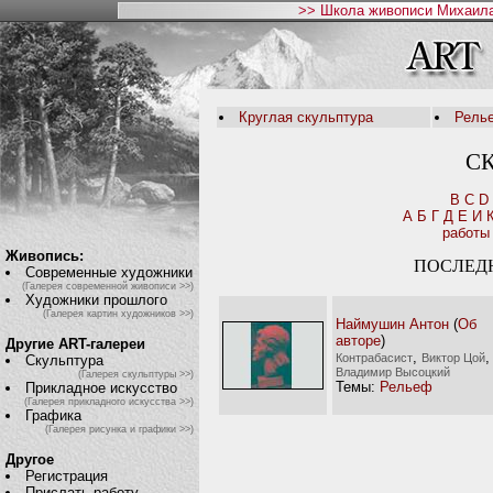
>> Школа живописи Михаила
Круглая скульптура
Рель
С
B
C
D
А
Б
Г
Д
Е
И
работы
Живопись:
ПОСЛЕД
Современные художники
(Галерея современной живописи >>)
Художники прошлого
(Галерея картин художников >>)
Наймушин Антон
(
Об
авторе
)
Другие ART-галереи
,
,
Контрабасист
Виктор Цой
Скульптура
Владимир Высоцкий
(Галерея скульптуры >>)
Темы:
Рельеф
Прикладное искусство
(Галерея прикладного искусства >>)
Графика
(Галерея рисунка и графики >>)
Другое
Регистрация
Прислать работу