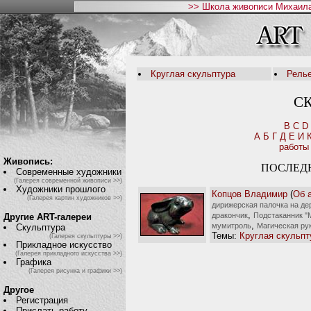
>> Школа живописи Михаила
Круглая скульптура
Рель
С
B
C
D
А
Б
Г
Д
Е
И
работы
Живопись:
ПОСЛЕД
Современные художники
(Галерея современной живописи >>)
Художники прошлого
Копцов Владимир
(
Об 
(Галерея картин художников >>)
дирижерская палочка на де
,
дракончик
Подстаканник "
Другие ART-галереи
,
мумитроль
Магическая ру
Скульптура
Темы:
Круглая скульпт
(Галерея скульптуры >>)
Прикладное искусство
(Галерея прикладного искусства >>)
Графика
(Галерея рисунка и графики >>)
Другое
Регистрация
Прислать работу