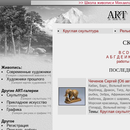
>> Школа живописи Михаила
Круглая скульптура
Рель
С
B
C
D
А
Б
Г
Д
Е
И
работы
Живопись:
ПОСЛЕД
Современные художники
(Галерея современной живописи >>)
Художники прошлого
Чеченов Сергей
(
Об ав
(Галерея картин художников >>)
,
,
Кабан
Барс
Вольный вете
,
,
,
Верблюд
Дракон
Тигр
Ар
Другие ART-галереи
,
,
рыбка
Зебра
Африкански
Скульптура
,
Бабочка
Дракон с шарами
(Галерея скульптуры >>)
Прикладное искусство
,
Морская красавица
Хамел
(Галерея прикладного искусства >>)
,
(Гепард)
Вольный ветер - 
Графика
Темы:
Круглая скульпт
(Галерея рисунка и графики >>)
Другое
Регистрация
Прислать работу