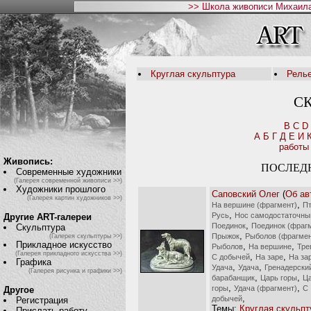
>> Школа живописи Михаила
Круглая скульптура
Рель
С
B
C
D
А
Б
Г
Д
Е
И
работы
Живопись:
ПОСЛЕД
Современные художники
(Галерея современной живописи >>)
Художники прошлого
Саповский Олег
(
Об ав
(Галерея картин художников >>)
,
На вершине (фрагмент)
Пт
,
Русь
Нос самодостаточны
Другие ART-галереи
,
Поединок
Поединок (фраг
Скульптура
,
Прыжок
Рыболов (фрагмен
(Галерея скульптуры >>)
Прикладное искусство
,
,
Рыболов
На вершине
Тре
(Галерея прикладного искусства >>)
,
,
С добычей
На заре
На за
Графика
,
,
Удача
Удача
Гренадерски
(Галерея рисунка и графики >>)
,
,
барабанщик
Царь горы
Ц
,
,
горы
Удача (фрагмент)
С
Другое
,
добычей
Регистрация
Темы:
Круглая скульпт
Прислать работу