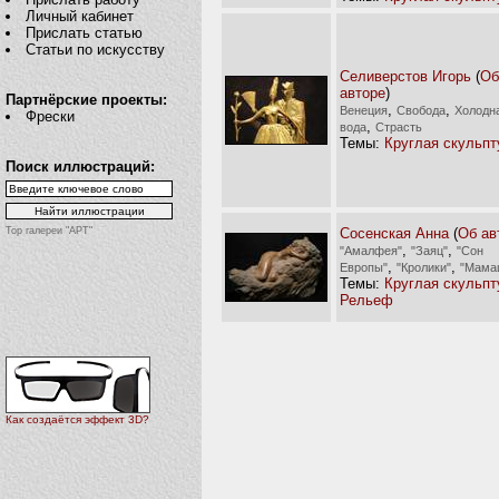
Личный кабинет
Прислать статью
Статьи по искусству
Селиверстов Игорь
(
Об
авторе
)
Партнёрские проекты:
,
,
Венеция
Свобода
Холодн
Фрески
,
вода
Страсть
Темы:
Круглая скульпт
Поиск иллюстраций:
Сосенская Анна
(
Об ав
Top галереи "АРТ"
,
,
"Амалфея"
"Заяц"
"Сон
,
,
Европы"
"Кролики"
"Мама
Темы:
Круглая скульпт
Рельеф
Как создаётся эффект 3D?