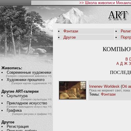
>> Школа живописи Михаила
Фэнтази
Рели
Другое
Порт
КОМПЬЮ
B
А
Д
Ж
З
Живопись:
ПОСЛЕД
Современные художники
(Галерея современной живописи >>)
Художники прошлого
(Галерея картин художников >>)
Innenev Worldesk
(
Об а
Пока не меркнет свет, пока
Другие ART-галереи
Темы:
Фэнтази
Скульптура
(Галерея скульптуры >>)
Прикладное искусство
(Галерея прикладного искусства >>)
Графика
(Галерея рисунка и графики >>)
Другое
Регистрация
Прислать работу