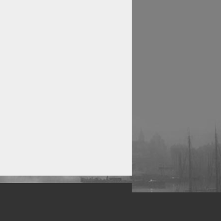
рофессиональных фотографов.
 макро, авто, гламур, фото свадеб и др.