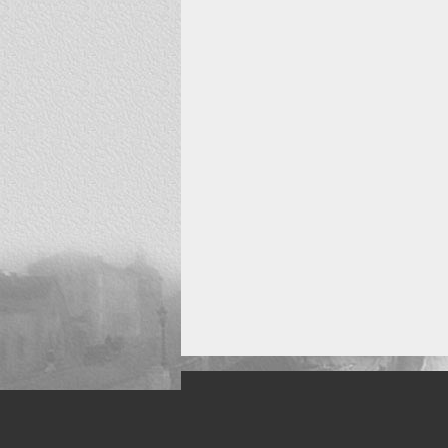
Искусство, живопись и фото
Жанры: Пейзаж, портрет, ню, природа, м