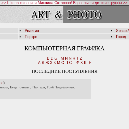
>> Школа живописи Михаила Сатарова! Взрослые и детские группы >>
Религия
Space A
Портрет
Город
КОМПЬЮТЕРНАЯ ГРАФИКА
B
D
G
I
M
N
N
R
T
Z
А
Д
Ж
З
К
М
О
П
С
Т
Ф
Х
Ш
Я
ПОСЛЕДНИЕ ПОСТУПЛЕНИЯ
ре
)
,
,
,
,
атизм
Будь точным!
Пантера
Гриб Подъёлочник