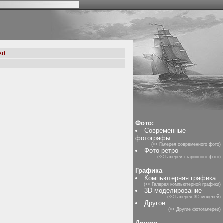
rt
Фото:
Современные
фотографы
(<< Галерея современного фото)
Фото ретро
(<< Галереи старинного фото)
Графика
Компьютерная графика
(<< Галерея компьютерной графики)
3D-моделирование
(<< Галерея 3D-моделей)
Другое
(<< Другие фотогалереи)
Другое