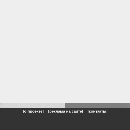
[о проекте]
[реклама на сайте]
[контакты]
: на сайте представлены галереи картин и фотографий художников и п
одели, реклама, панорамы, чёрно белое фото, море, фэнтази, натюрморт,