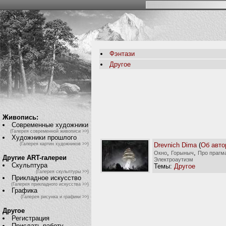
Фэнтази
Другое
Живопись:
Современные художники
(Галерея современной живописи >>)
Художники прошлого
Drevnich Dima
(
Об авто
(Галерея картин художников >>)
,
,
Окно
Горыныч
Про прагм
Другие ART-галереи
Электроаутизм
Скульптура
Темы:
Другое
(Галерея скульптуры >>)
Прикладное искусство
(Галерея прикладного искусства >>)
Графика
(Галерея рисунка и графики >>)
Другое
Регистрация
Прислать работу