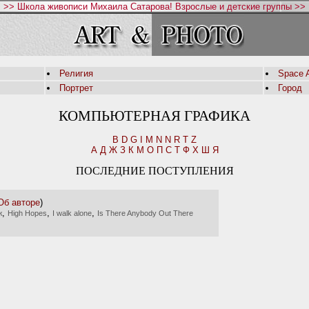
>> Школа живописи Михаила Сатарова! Взрослые и детские группы >>
Религия
Space A
Портрет
Город
КОМПЬЮТЕРНАЯ ГРАФИКА
B
D
G
I
M
N
N
R
T
Z
А
Д
Ж
З
К
М
О
П
С
Т
Ф
Х
Ш
Я
ПОСЛЕДНИЕ ПОСТУПЛЕНИЯ
Об авторе
)
,
,
,
ж
High Hopes
I walk alone
Is There Anybody Out There