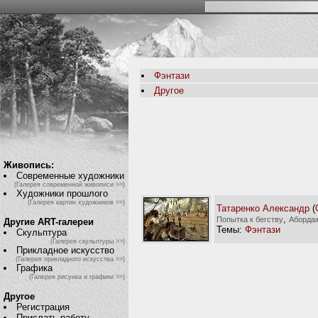
Фэнтази
Другое
Живопись:
Современные художники
(Галерея современной живописи >>)
Художники прошлого
(Галерея картин художников >>)
Татаренко Александр
(
,
Попытка к бегству
Аборда
Другие ART-галереи
Темы:
Фэнтази
Скульптура
(Галерея скульптуры >>)
Прикладное искусство
(Галерея прикладного искусства >>)
Графика
(Галерея рисунка и графики >>)
Другое
Регистрация
Прислать работу