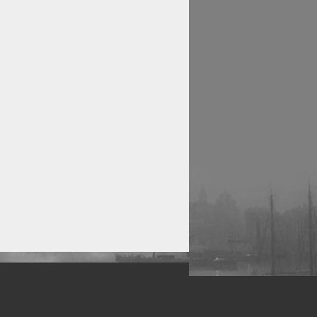
рофессиональных фотографов.
 макро, авто, гламур, фото свадеб и др.