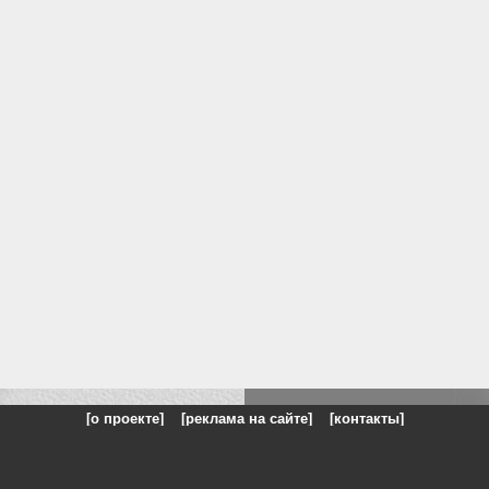
[о проекте]
[реклама на сайте]
[контакты]
: на сайте представлены галереи картин и фотографий художников и п
одели, реклама, панорамы, чёрно белое фото, море, фэнтази, натюрморт,