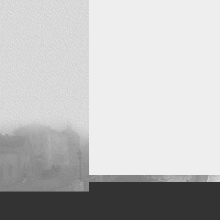
Искусство, живопись и фото
Жанры: Пейзаж, портрет, ню, природа, м