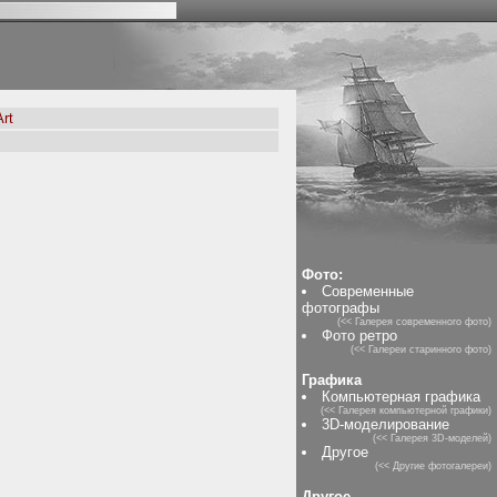
rt
Фото:
Современные
фотографы
(<< Галерея современного фото)
Фото ретро
(<< Галереи старинного фото)
Графика
Компьютерная графика
(<< Галерея компьютерной графики)
3D-моделирование
(<< Галерея 3D-моделей)
Другое
(<< Другие фотогалереи)
Другое