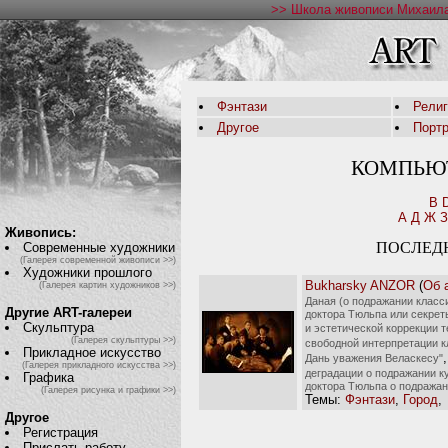
>> Школа живописи Михаила
Фэнтази
Рели
Другое
Порт
КОМПЬЮ
B
А
Д
Ж
З
Живопись:
ПОСЛЕД
Современные художники
(Галерея современной живописи >>)
Художники прошлого
Bukharsky ANZOR
(
Об 
(Галерея картин художников >>)
Даная (о подражании класс
Другие ART-галереи
доктора Тюльпа или секрет
Скульптура
и эстетической коррекции т
(Галерея скульптуры >>)
свободной интерпретации к
Прикладное искусство
Дань уважения Веласкесу"
(Галерея прикладного искусства >>)
деградации о подражании к
Графика
доктора Тюльпа о подража
(Галерея рисунка и графики >>)
Темы:
Фэнтази
,
Город
,
Другое
Регистрация
Прислать работу