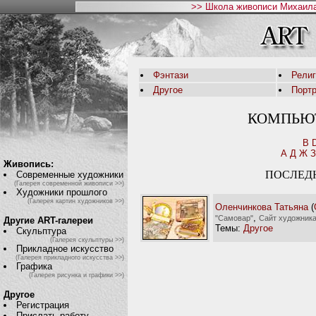
>> Школа живописи Михаила
Фэнтази
Рели
Другое
Порт
КОМПЬЮ
B
А
Д
Ж
З
Живопись:
ПОСЛЕД
Современные художники
(Галерея современной живописи >>)
Художники прошлого
(Галерея картин художников >>)
Оленчинкова Татьяна
(
,
"Самовар"
Сайт художник
Другие ART-галереи
Темы:
Другое
Скульптура
(Галерея скульптуры >>)
Прикладное искусство
(Галерея прикладного искусства >>)
Графика
(Галерея рисунка и графики >>)
Другое
Регистрация
Прислать работу