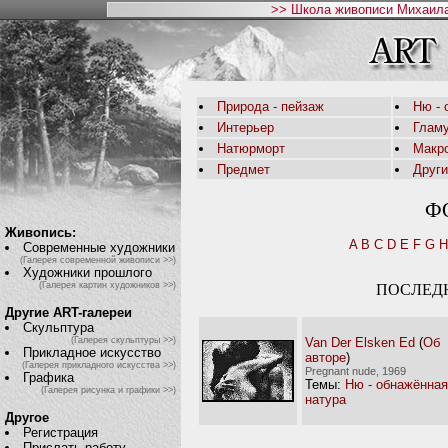
>> Школа живописи Михаила
Природа - пейзаж
Ню - 
Интерьер
Глам
Натюрморт
Макр
Предмет
Друг
Ф
Живопись:
A
B
C
D
E
F
G
H
Современные художники
(Галерея современной живописи >>)
Художники прошлого
(Галерея картин художников >>)
ПОСЛЕД
Другие ART-галереи
Скульптура
Van Der Elsken Ed
(
Об
(Галерея скульптуры >>)
Прикладное искусство
авторе
)
(Галерея прикладного искусства >>)
Pregnant nude, 1969
Графика
Темы:
Ню - обнажённая
(Галерея рисунка и графики >>)
натура
Другое
Регистрация
Прислать работу