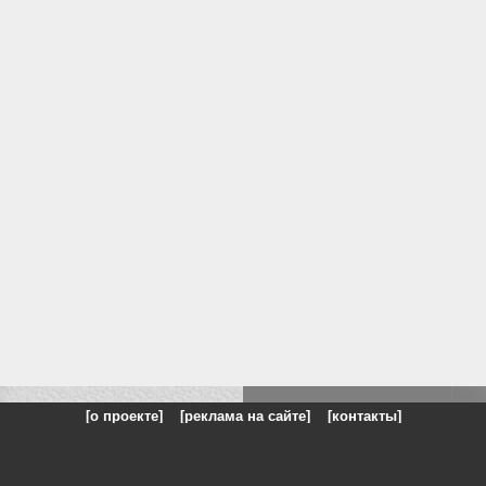
[о проекте]
[реклама на сайте]
[контакты]
: на сайте представлены галереи картин и фотографий художников и п
одели, реклама, панорамы, чёрно белое фото, море, фэнтази, натюрморт,