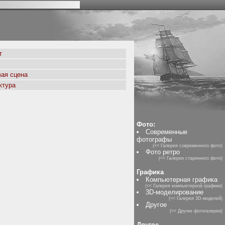
т
ая сцена
ктура
Фото:
Современные
фотографы
(<< Галерея современного фото)
Фото ретро
(<< Галереи старинного фото)
Графика
Компьютерная графика
(<< Галерея компьютерной графики)
3D-моделирование
(<< Галерея 3D-моделей)
Другое
(<< Другие фотогалереи)
Другое