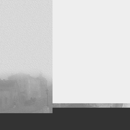
Искусство, живопись и фото
Жанры: Пейзаж, портрет, ню, природа, м