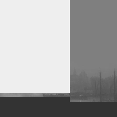
рофессиональных фотографов.
 макро, авто, гламур, фото свадеб и др.