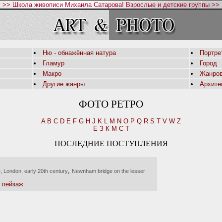
>> Школа живописи Михаила Сатарова! Взрослые и детские группы >>
Ню - обнажённая натура
Портре
Гламур
Город
Макро
Жанров
Другие жанры
Архите
ФОТО РЕТРО
A
B
C
D
E
F
G
H
J
K
L
M
N
O
P
Q
R
S
T
V
W
Z
Е
З
К
М
С
Т
ПОСЛЕДНИЕ ПОСТУПЛЕНИЯ
,
, London, early 20th century
Newnham bridge on the lesser
- пейзаж