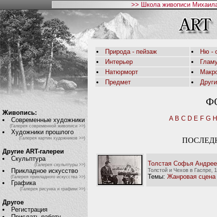
>> Школа живописи Михаила
Природа - пейзаж
Ню - 
Интерьер
Глам
Натюрморт
Макр
Предмет
Друг
Ф
Живопись:
A
B
C
D
E
F
G
H
Современные художники
(Галерея современной живописи >>)
Художники прошлого
(Галерея картин художников >>)
ПОСЛЕД
Другие ART-галереи
Скульптура
Толстая Софья Андрее
(Галерея скульптуры >>)
Толстой и Чехов в Гаспре, 
Прикладное искусство
Темы:
Жанровая сцена
(Галерея прикладного искусства >>)
Графика
(Галерея рисунка и графики >>)
Другое
Регистрация
Прислать работу