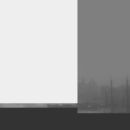
рофессиональных фотографов.
 макро, авто, гламур, фото свадеб и др.