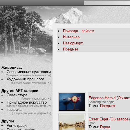
Природа - пейзаж
Интерьер
Натюрморт
Предмет
Живопись:
Современные художники
(Галерея современной живописи >>)
Художники прошлого
(Галерея картин художников >>)
Другие ART-галереи
Скульптура
Edgerton Harold
(
Об авт
(Галерея скульптуры >>)
Shooting the apple
Прикладное искусство
Темы:
Предмет
(Галерея прикладного искусства >>)
Графика
(Галерея рисунка и графики >>)
Esser Elger
(
Об авторе
)
Другое
Lyon
Регистрация
Темы:
Город
Прислать работу