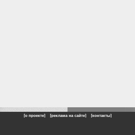
[о проекте]
[реклама на сайте]
[контакты]
: на сайте представлены галереи картин и фотографий художников и п
одели, реклама, панорамы, чёрно белое фото, море, фэнтази, натюрморт,