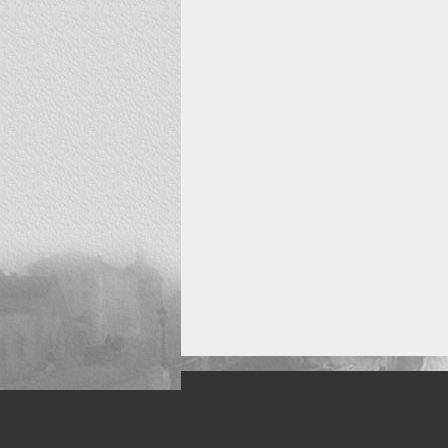
Искусство, живопись и фото
Жанры: Пейзаж, портрет, ню, природа, м