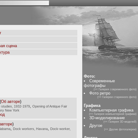
т
ая сцена
ктура
Фото:
Современные
фотографы
(<< Галерея современного фото)
Фото ретро
(<< Галереи старинного фото)
(
Об авторе
)
Графика
,
 studies, 1932-1979
Opening of Antique Fair
Компьютерная графика
ory New York
род
(<< Галерея компьютерной графики)
3D-моделирование
(<< Галерея 3D-моделей)
авторе
)
Другое
,
,
Alabama
Dock workers, Havana
Dock-worker,
(<< Другие фотогалереи)
Другое