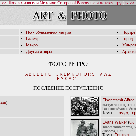
>> Школа живописи Михаила Сатарова! Взрослые и детские группы >>
Ню - обнажённая натура
Портре
Гламур
Город
Макро
Жанров
Другие жанры
Архите
ФОТО РЕТРО
A
B
C
D
E
F
G
H
J
K
L
M
N
O
P
Q
R
S
T
V
W
Z
Е
З
К
М
С
Т
ПОСЛЕДНИЕ ПОСТУПЛЕНИЯ
Eisenstaedt Alfred
оре
)
,
Marilyn Monroe
Three
Lexington Avenue Arm
Темы:
Гламур
,
Го
Evans Walker
(
Об 
Tenant farmer's wife, 
Alabama, 1936
Темы:
Портрет