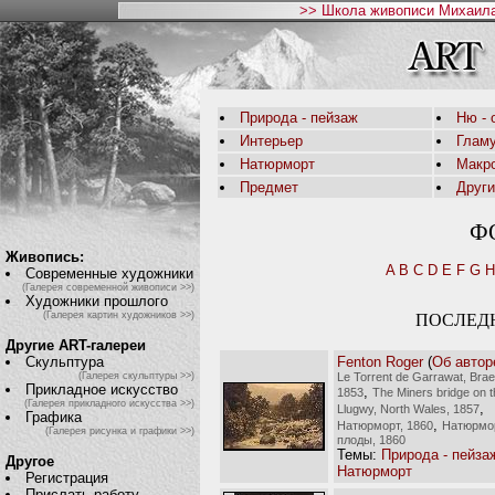
>> Школа живописи Михаила
Природа - пейзаж
Ню - 
Интерьер
Глам
Натюрморт
Макр
Предмет
Друг
Ф
Живопись:
A
B
C
D
E
F
G
H
Современные художники
(Галерея современной живописи >>)
Художники прошлого
(Галерея картин художников >>)
ПОСЛЕД
Другие ART-галереи
Fenton Roger
(
Об автор
Скульптура
Le Torrent de Garrawat, Bra
(Галерея скульптуры >>)
Прикладное искусство
,
1853
The Miners bridge on t
(Галерея прикладного искусства >>)
,
Llugwy, North Wales, 1857
Графика
,
Натюрморт, 1860
Натюрмор
(Галерея рисунка и графики >>)
плоды, 1860
Темы:
Природа - пейза
Другое
Натюрморт
Регистрация
Прислать работу