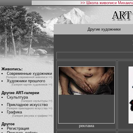
>> Школа живописи Михаила
Другие художники
Живопись:
Современные художники
(Галерея современной живописи >>)
Художники прошлого
(Галерея картин художников >>)
Другие ART-галереи
Скульптура
(Галерея скульптуры >>)
Прикладное искусство
(Галерея прикладного искусства >>)
Графика
(Галерея рисунка и графики >>)
Другое
реклама
Регистрация
Прислать работу