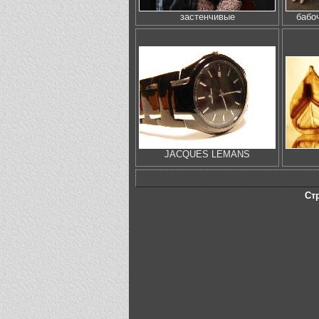
застенчивые
бабо
JACQUES LEMANS
Ст