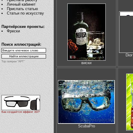
Личный кабинет
Прислать статью
Статьи по искусству
Партнёрские проекты:
Фрески
Поиск иллюстраций:
Dio
Top галереи "АРТ"
виски
Как создаётся эффект 3D?
ScubaPro