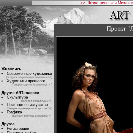
>> Школа живописи Михаила
Проект "Л
Живопись:
Современные художники
(Галерея современной живописи >>)
Художники прошлого
(Галерея картин художников >>)
Другие ART-галереи
Скульптура
(Галерея скульптуры >>)
Прикладное искусство
(Галерея прикладного искусства >>)
Графика
(Галерея рисунка и графики >>)
Другое
Регистрация
Прислать работу