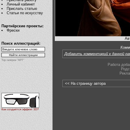
Личный кабинет
Прислать статью
Статьи по искусству
Партнёрские проекты:
Фрески
Ав
Поиск иллюстраций:
Комм
Добавить комментарий к данной р
Top галереи "АРТ"
Работа доба
Родс
Рекл
<< На страницу автора
Как создаётся эффект 3D?