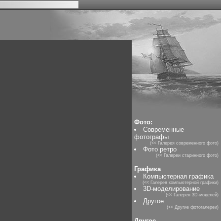
Фото:
Современные
фотографы
(<< Галерея современного фото)
Фото ретро
(<< Галереи старинного фото)
Графика
Компьютерная графика
(<< Галерея компьютерной графики)
3D-моделирование
(<< Галерея 3D-моделей)
Другое
(<< Другие фотогалереи)
Другое