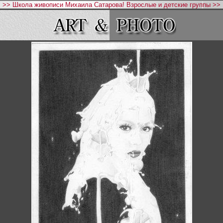
>> Школа живописи Михаила Сатарова! Взрослые и детские группы >>