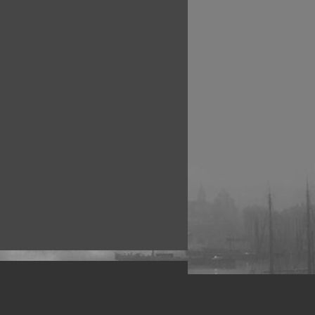
рофессиональных фотографов.
 макро, авто, гламур, фото свадеб и др.