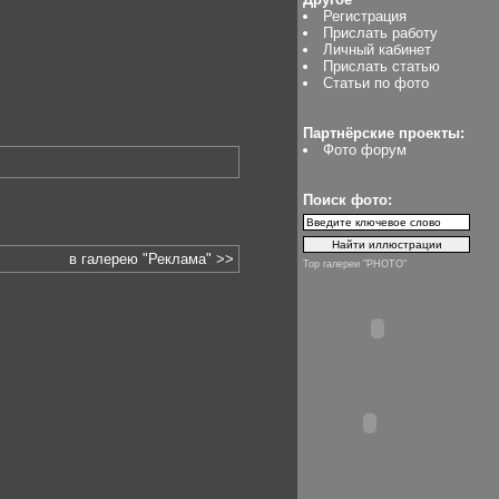
Регистрация
Прислать работу
Личный кабинет
Прислать статью
Статьи по фото
Партнёрские проекты:
Фото форум
Поиск фото:
в галерею "Реклама" >>
Top галереи "PHOTO"