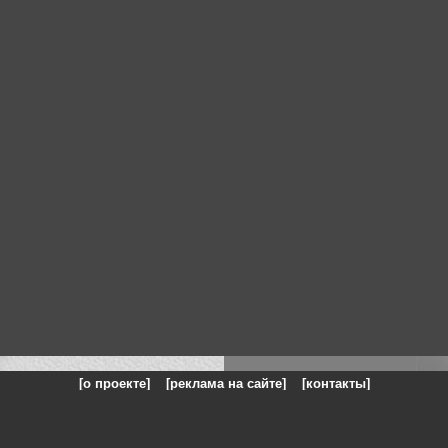
[о проекте]
[реклама на сайте]
[контакты]
: на сайте представлены галереи картин и фотографий художников и п
одели, реклама, панорамы, чёрно белое фото, море, фэнтази, натюрморт,