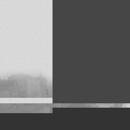
Искусство, живопись и фото
Жанры: Пейзаж, портрет, ню, природа, м