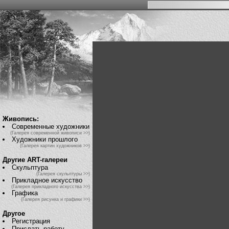
Живопись:
Современные художники
(Галерея современной живописи >>)
Художники прошлого
(Галерея картин художников >>)
Другие ART-галереи
Скульптура
(Галерея скульптуры >>)
Прикладное искусство
(Галерея прикладного искусства >>)
Графика
(Галерея рисунка и графики >>)
Другое
Регистрация
Прислать работу