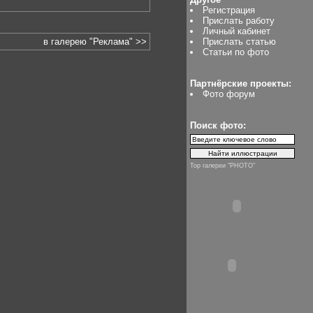
Регистрация
Прислать работу
Личный кабинет
в галерею "Реклама" >>
Прислать статью
Статьи по фото
Партнёрские проекты:
Фото форум
Поиск фото:
Top галереи "PHOTO"