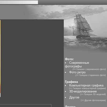
Фото:
Современные
фотографы
(<< Галерея современного фото)
Фото ретро
(<< Галереи старинного фото)
Графика
Компьютерная графика
(<< Галерея компьютерной графики)
3D-моделирование
(<< Галерея 3D-моделей)
Другое
(<< Другие фотогалереи)
Другое