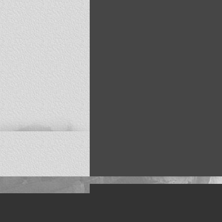
Искусство, живопись и фото
Жанры: Пейзаж, портрет, ню, природа, м