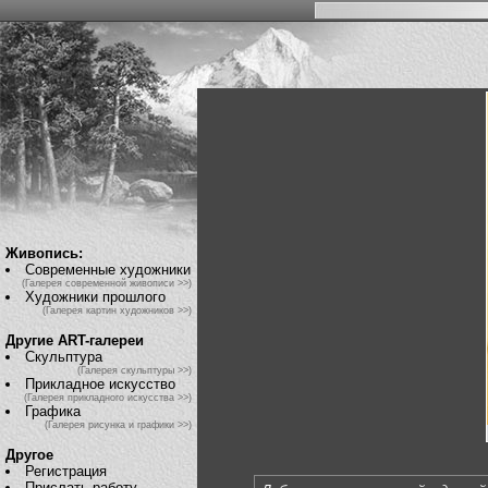
Живопись:
Современные художники
(Галерея современной живописи >>)
Художники прошлого
(Галерея картин художников >>)
Другие ART-галереи
Скульптура
(Галерея скульптуры >>)
Прикладное искусство
(Галерея прикладного искусства >>)
Графика
(Галерея рисунка и графики >>)
Другое
Регистрация
Прислать работу