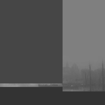
рофессиональных фотографов.
 макро, авто, гламур, фото свадеб и др.