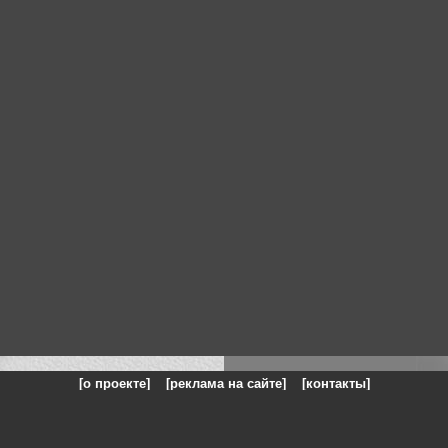
[о проекте]
[реклама на сайте]
[контакты]
: на сайте представлены галереи картин и фотографий художников и п
одели, реклама, панорамы, чёрно белое фото, море, фэнтази, натюрморт,