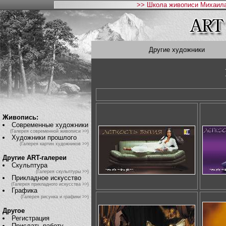
>> Школа живописи Михаила
Другие художники
Живопись:
Современные художники
(Галерея современной живописи >>)
Художники прошлого
(Галерея картин художников >>)
Другие ART-галереи
Скульптура
(Галерея скульптуры >>)
Прикладное искусство
(Галерея прикладного искусства >>)
Графика
(Галерея рисунка и графики >>)
Другое
Регистрация
Прислать работу