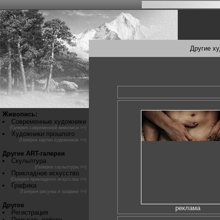
Другие х
Живопись:
Современные художники
(Галерея современной живописи >>)
Художники прошлого
(Галерея картин художников >>)
Другие ART-галереи
Скульптура
(Галерея скульптуры >>)
Прикладное искусство
(Галерея прикладного искусства >>)
Графика
(Галерея рисунка и графики >>)
Другое
реклама
Регистрация
Прислать работу