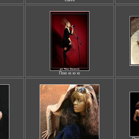
Пою ю ю ю
Про