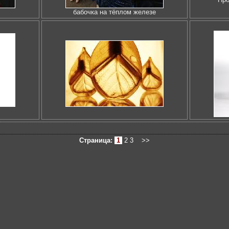
бабочка на тёплом железе
Страница:
1
2
3
>>