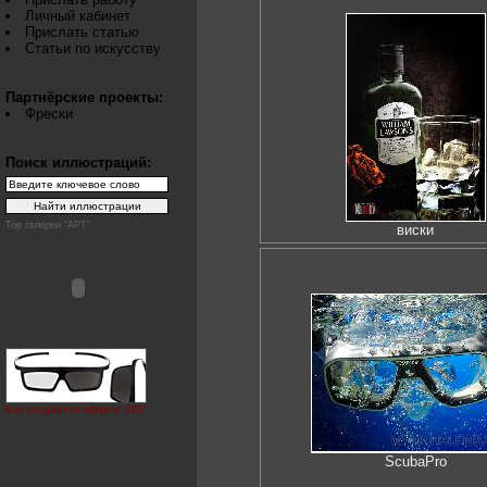
Личный кабинет
Прислать статью
Статьи по искусству
Партнёрские проекты:
Фрески
Поиск иллюстраций:
Top галереи "АРТ"
виски
Как создаётся эффект 3D?
ScubaPro