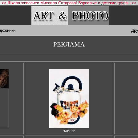
>> Школа живописи Михаила Сатарова! Взрослые и детские группы >>
удожники
Дру
РЕКЛАМА
чайник