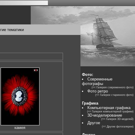
гие тематики
Фото:
Современные
фотографы
(<< Галерея современного фото)
Фото ретро
(<< Галереи старинного фото)
Графика
Компьютерная графика
(<< Галерея компьютерной графики)
3D-моделирование
(<< Галерея 3D-моделей)
Другое
(<< Другие фотогалереи)
камея
Другое