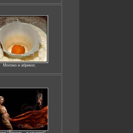
Молоко и абрикос.
ект "Лошадь - в студию!"