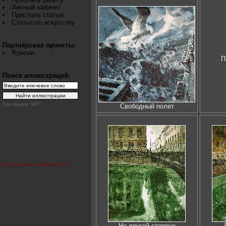
Личный кабинет
Прислать статью
Статьи по искусству
Партнёрские проекты:
Фрески
П
Поиск иллюстраций:
Top галереи "АРТ"
Свободный полет
Как создаётся эффект 3D?
На другой стороне