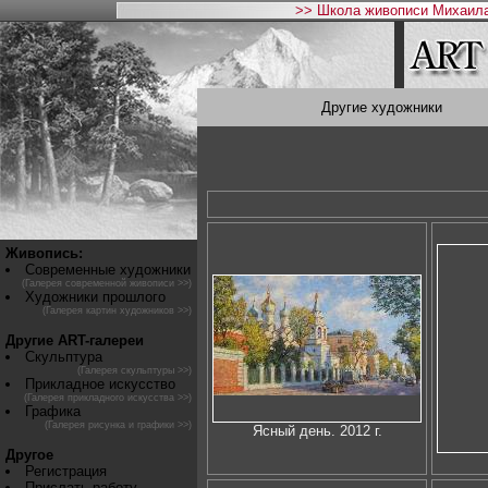
>> Школа живописи Михаила
Другие художники
Живопись:
Современные художники
(Галерея современной живописи >>)
Художники прошлого
(Галерея картин художников >>)
Другие ART-галереи
Скульптура
(Галерея скульптуры >>)
Прикладное искусство
(Галерея прикладного искусства >>)
Графика
(Галерея рисунка и графики >>)
Ясный день. 2012 г.
Другое
Регистрация
Прислать работу