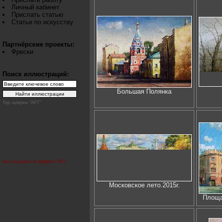
Личный кабинет
Прислать статью
Статьи по искусству
Партнёрские проекты:
Фрески
Поиск иллюстраций:
Большая Полянка
Top галереи "АРТ"
Как создаётся эффект 3D?
Московское лето.2015г.
Площа