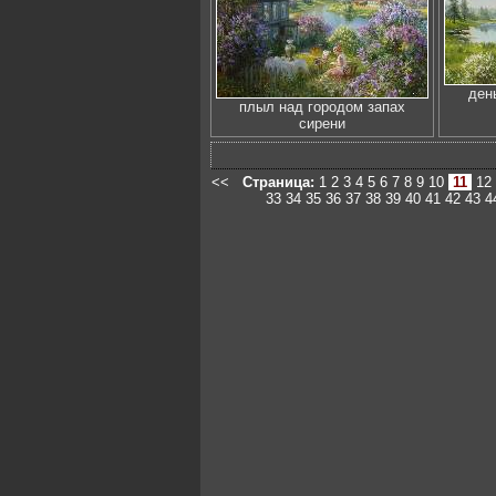
ден
плыл над городом запах
сирени
<<
Страница:
1
2
3
4
5
6
7
8
9
10
11
12
33
34
35
36
37
38
39
40
41
42
43
4