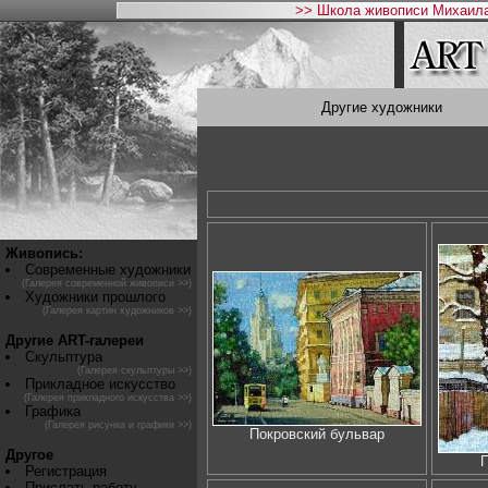
>> Школа живописи Михаила
Другие художники
Живопись:
Современные художники
(Галерея современной живописи >>)
Художники прошлого
(Галерея картин художников >>)
Другие ART-галереи
Скульптура
(Галерея скульптуры >>)
Прикладное искусство
(Галерея прикладного искусства >>)
Графика
(Галерея рисунка и графики >>)
Покровский бульвар
Другое
П
Регистрация
Прислать работу