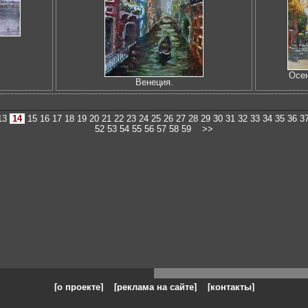
Осен
Венеция.
13
14
15
16
17
18
19
20
21
22
23
24
25
26
27
28
29
30
31
32
33
34
35
36
3
52
53
54
55
56
57
58
59
>>
[о проекте]
[реклама на сайте]
[контакты]