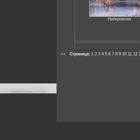
Набережная
<<
Страница:
1
2
3
4
5
6
7
8
9
10
11
12