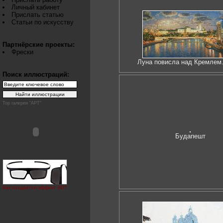
Личный кабинет
Прислать статью
Статьи по искусству
Партнёрские проекты:
Фрески
Луна повисла над Кремлем.
Поиск иллюстраций:
Top галереи "АРТ"
Будапешт
Как создаётся эффект 3D?