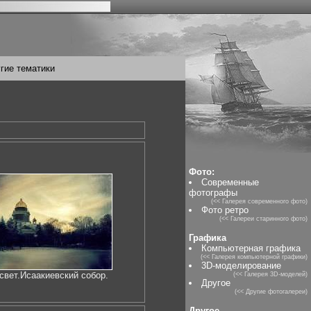
гие тематики
Фото:
Современные
фотографы
(<< Галерея современного фото)
Фото ретро
(<< Галереи старинного фото)
Графика
Компьютерная графика
(<< Галерея компьютерной графики)
3D-моделирование
свет.Исаакиевский собор.
(<< Галерея 3D-моделей)
Другое
(<< Другие фотогалереи)
Другое