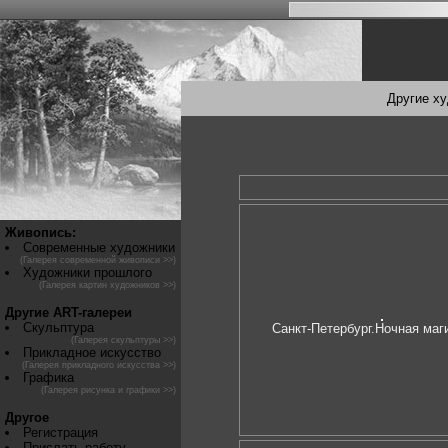
Другие х
Живопись:
Современные художники
(Галерея современной живописи >>)
Художники прошлого
(Галерея картин художников >>)
Другие ART-галереи
Скульптура
Санкт-Петербург.Ночная маг
(Галерея скульптуры >>)
Прикладное искусство
(Галерея прикладного искусства >>)
Графика
(Галерея рисунка и графики >>)
Другое
Регистрация
Прислать работу