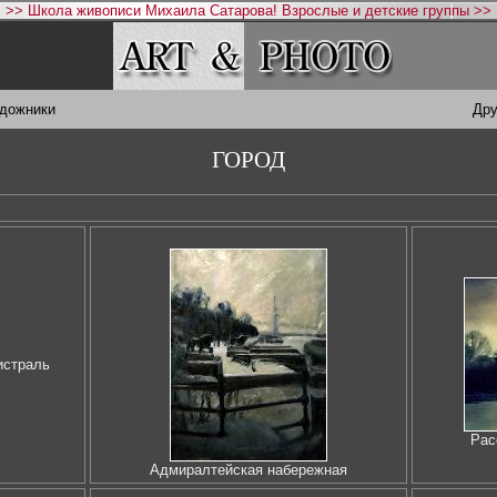
>> Школа живописи Михаила Сатарова! Взрослые и детские группы >>
удожники
Дру
ГОРОД
истраль
Рас
Адмиралтейская набережная