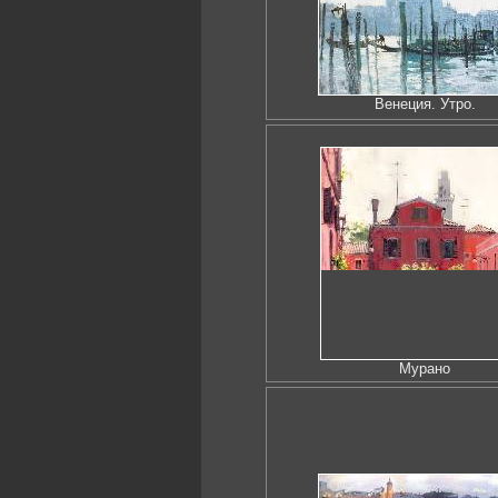
Венеция. Утро.
Мурано