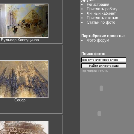
Регистрация
Прислать работу
Личный кабинет
Прислать статью
Статьи по фото
Партнёрские проекты:
Бульвар Каппуцинов
Фото форум
Поиск фото:
Top галереи "PHOTO"
Собор