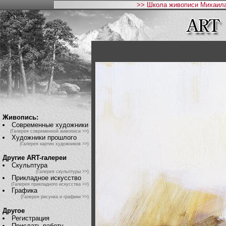
>> Школа живописи Михаила
Живопись:
Современные художники
(Галерея современной живописи >>)
Художники прошлого
(Галерея картин художников >>)
Другие ART-галереи
Скульптура
(Галерея скульптуры >>)
Прикладное искусство
(Галерея прикладного искусства >>)
Графика
(Галерея рисунка и графики >>)
Другое
Регистрация
Прислать работу