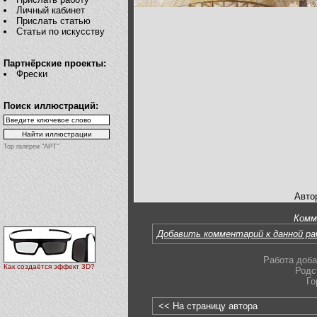
Личный кабинет
Прислать статью
Статьи по искусству
Партнёрские проекты:
Фрески
Поиск иллюстраций:
Top галереи "АРТ"
Авто
Комм
Добавить комментарий к данной р
Работа доба
Как создаётся эффект 3D?
Родс
Го
<< На страницу автора