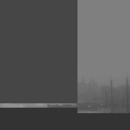
рофессиональных фотографов.
 макро, авто, гламур, фото свадеб и др.