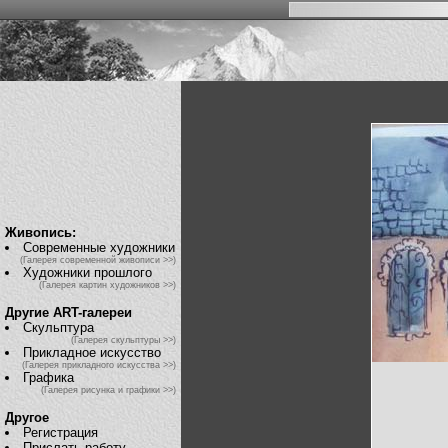
Живопись:
Современные художники
(Галерея современной живописи >>)
Художники прошлого
(Галерея картин художников >>)
Другие ART-галереи
Скульптура
(Галерея скульптуры >>)
Прикладное искусство
(Галерея прикладного искусства >>)
Графика
(Галерея рисунка и графики >>)
Другое
Регистрация
Прислать работу