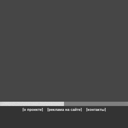
[о проекте]
[реклама на сайте]
[контакты]
: на сайте представлены галереи картин и фотографий художников и п
одели, реклама, панорамы, чёрно белое фото, море, фэнтази, натюрморт,