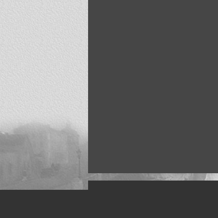
Искусство, живопись и фото
Жанры: Пейзаж, портрет, ню, природа, м