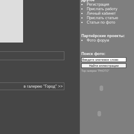
Регистрация
Прислать работу
Личный кабинет
Прислать статью
Статьи по фото
Партнёрские проекты:
Фото форум
Поиск фото:
Top галереи "PHOTO"
в галерею "Город" >>