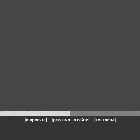
[о проекте]
[реклама на сайте]
[контакты]
: на сайте представлены галереи картин и фотографий художников и п
одели, реклама, панорамы, чёрно белое фото, море, фэнтази, натюрморт,