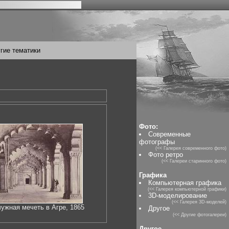
гие тематики
Фото:
Современные
фотографы
(<< Галерея современного фото)
Фото ретро
(<< Галереи старинного фото)
Графика
Компьютерная графика
(<< Галерея компьютерной графики)
3D-моделирование
(<< Галерея 3D-моделей)
ужная мечеть в Агре, 1865
Другое
(<< Другие фотогалереи)
Другое