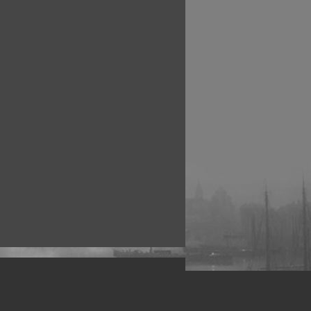
рофессиональных фотографов.
 макро, авто, гламур, фото свадеб и др.