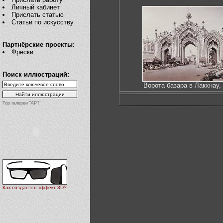
Личный кабинет
Прислать статью
Статьи по искусству
Партнёрские проекты:
Фрески
Поиск иллюстраций:
Ворота базара в Лакхнау,
Top галереи "АРТ"
Как создаётся эффект 3D?