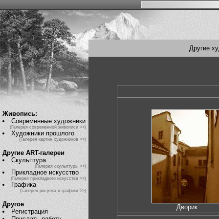
Другие х
Живопись:
Современные художники
(Галерея современной живописи >>)
Художники прошлого
(Галерея картин художников >>)
Другие ART-галереи
Скульптура
(Галерея скульптуры >>)
Прикладное искусство
(Галерея прикладного искусства >>)
Графика
(Галерея рисунка и графики >>)
Другое
Дворик
Регистрация
Прислать работу