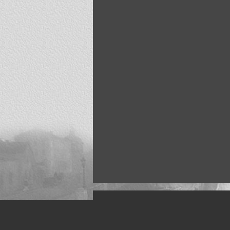
Искусство, живопись и фото
Жанры: Пейзаж, портрет, ню, природа, м