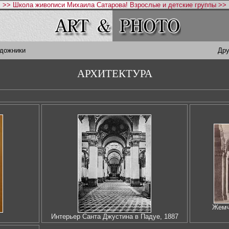
>> Школа живописи Михаила Сатарова! Взрослые и детские группы >>
удожники
Дру
АРХИТЕКТУРА
Жемч
Интерьер Санта Джустина в Падуе, 1887