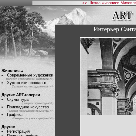
>> Школа живописи Михаила
Интерьер Санта
Живопись:
Современные художники
(Галерея современной живописи >>)
Художники прошлого
(Галерея картин художников >>)
Другие ART-галереи
Скульптура
(Галерея скульптуры >>)
Прикладное искусство
(Галерея прикладного искусства >>)
Графика
(Галерея рисунка и графики >>)
Другое
Регистрация
Прислать работу