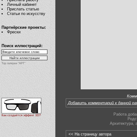
Личный кабинет
Прислать статью
Статьи по искусству
Партнёрские проекты:
Фрески
Поиск иллюстраций:
Top галереи "АРТ"
Комм
Добавить комментарий к данной р
Работа доба
Как создаётся эффект 3D?
Родс
Архитектура
,
<< На страницу автора