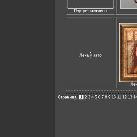
Портрет мужчины
Лена у авто
Лен
Страница:
1
2
3
4
5
6
7
8
9
10
11
12
13
1