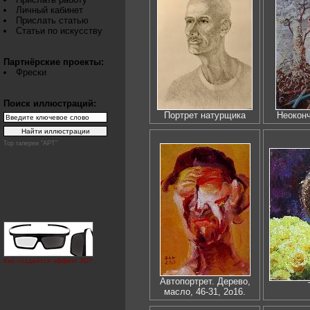
Личный кабинет
Прислать статью
Статьи по искусству
Партнёрские проекты:
Фрески
Поиск иллюстраций:
Портрет натурщика
Неокон
Top галереи "АРТ"
Как создаётся эффект 3D?
Автопортрет. Дерево,
масло, 46-31, 2о16.