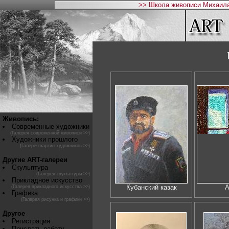
>> Школа живописи Михаила
Живопись:
Современные художники
(Галерея современной живописи >>)
Художники прошлого
(Галерея картин художников >>)
Другие ART-галереи
Скульптура
(Галерея скульптуры >>)
Прикладное искусство
Кубанский казак
А
(Галерея прикладного искусства >>)
Графика
(Галерея рисунка и графики >>)
Другое
Регистрация
Прислать работу