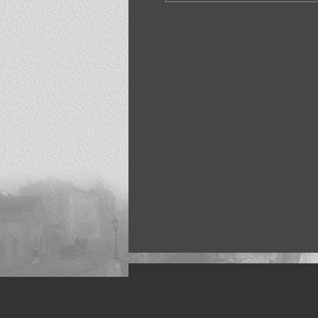
Искусство, живопись и фото
Жанры: Пейзаж, портрет, ню, природа, м