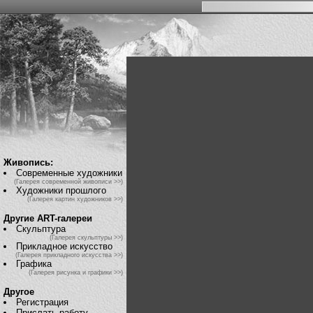
Живопись:
Современные художники
(Галерея современной живописи >>)
Художники прошлого
(Галерея картин художников >>)
Другие ART-галереи
Скульптура
(Галерея скульптуры >>)
Прикладное искусство
(Галерея прикладного искусства >>)
Графика
(Галерея рисунка и графики >>)
Другое
Регистрация
Прислать работу