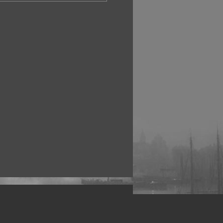
рофессиональных фотографов.
 макро, авто, гламур, фото свадеб и др.