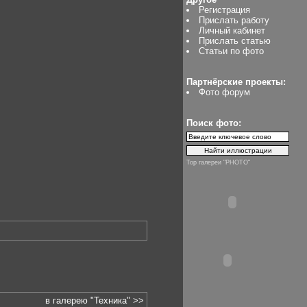
Регистрация
Прислать работу
Личный кабинет
Прислать статью
Статьи по фото
Партнёрские проекты:
Фото форум
Поиск фото:
Top галереи "PHOTO"
в галерею "Техника" >>