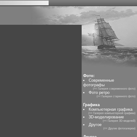
Фото:
Современные
фотографы
(<< Галерея современного фото)
Фото ретро
(<< Галереи старинного фото)
Графика
Компьютерная графика
(<< Галерея компьютерной графики)
3D-моделирование
(<< Галерея 3D-моделей)
Другое
(<< Другие фотогалереи)
Другое