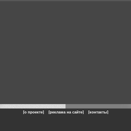
[о проекте]
[реклама на сайте]
[контакты]
: на сайте представлены галереи картин и фотографий художников и п
одели, реклама, панорамы, чёрно белое фото, море, фэнтази, натюрморт,