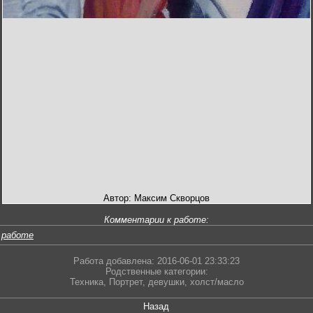
Автор: Максим Скворцов
Комментарии к работе:
 работе
Работа добавлена: 2016-06-01 23:33:23
Родственные категории:
Техника
,
Портрет
,
девушки
,
холст/масло
Назад