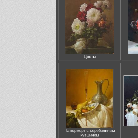
Цветы
Натюрморт с серебрянным
кувшином