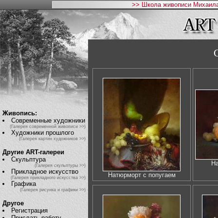
>> Школа живописи Михаила
Живопись:
Современные художники
(Галерея современной живописи >>)
Художники прошлого
(Галерея картин художников >>)
Другие ART-галереи
Скульптура
На
(Галерея скульптуры >>)
Прикладное искусство
Натюрморт с попугаем
(Галерея прикладного искусства >>)
Графика
(Галерея рисунка и графики >>)
Другое
Регистрация
Прислать работу