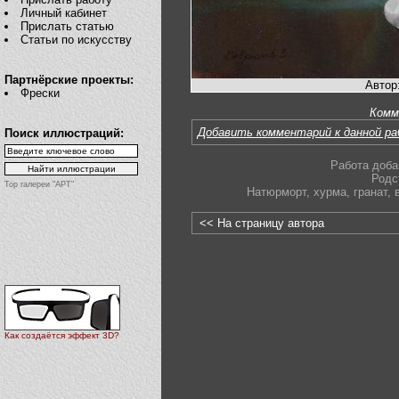
Личный кабинет
Прислать статью
Статьи по искусству
Партнёрские проекты:
Автор
Фрески
Комм
Добавить комментарий к данной р
Поиск иллюстраций:
Работа доба
Родс
Top галереи "АРТ"
Натюрморт
,
хурма
,
гранат
,
<< На страницу автора
Как создаётся эффект 3D?