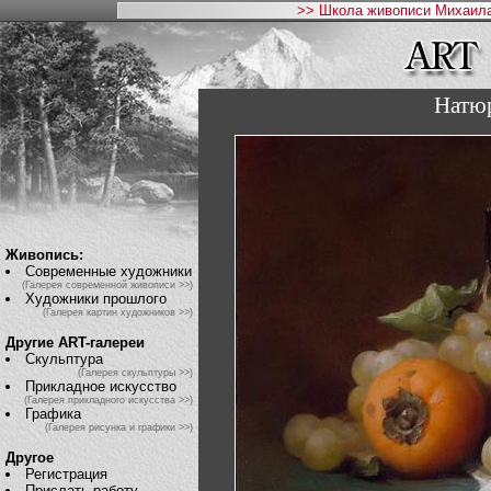
>> Школа живописи Михаила
Натюр
Живопись:
Современные художники
(Галерея современной живописи >>)
Художники прошлого
(Галерея картин художников >>)
Другие ART-галереи
Скульптура
(Галерея скульптуры >>)
Прикладное искусство
(Галерея прикладного искусства >>)
Графика
(Галерея рисунка и графики >>)
Другое
Регистрация
Прислать работу