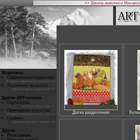
>> Школа живописи Михаила
Живопись:
Современные художники
(Галерея современной живописи >>)
Художники прошлого
(Галерея картин художников >>)
Другие ART-галереи
Скульптура
(Галерея скульптуры >>)
Прикладное искусство
Доска разделочная
Бутыл
(Галерея прикладного искусства >>)
Графика
(Галерея рисунка и графики >>)
Другое
Регистрация
Прислать работу