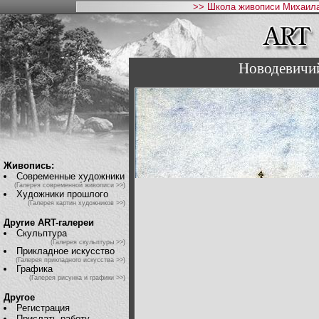
>> Школа живописи Михаила
Новодевичи
Живопись:
Современные художники
(Галерея современной живописи >>)
Художники прошлого
(Галерея картин художников >>)
Другие ART-галереи
Скульптура
(Галерея скульптуры >>)
Прикладное искусство
(Галерея прикладного искусства >>)
Графика
(Галерея рисунка и графики >>)
Другое
Регистрация
Прислать работу