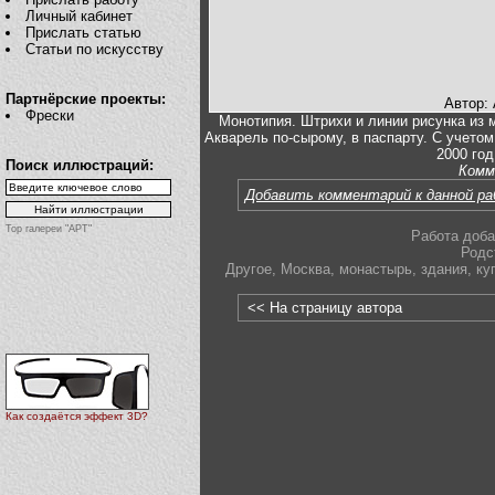
Личный кабинет
Прислать статью
Статьи по искусству
Партнёрские проекты:
Автор:
Фрески
Монотипия. Штрихи и линии рисунка из 
Акварель по-сырому, в паспарту. С учетом п
2000 год
Поиск иллюстраций:
Комм
Добавить комментарий к данной р
Top галереи "АРТ"
Работа доба
Родс
Другое
,
Москва
,
монастырь
,
здания
,
ку
<< На страницу автора
Как создаётся эффект 3D?