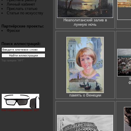
Личный кабинет
Прислать статью
Статьи по искусству
Неаполитанский залив в
лунную ночь
Партнёрские проекты:
Фрески
Поиск иллюстраций:
Top галереи "АРТ"
Ф
память о Венеции
Как создаётся эффект 3D?