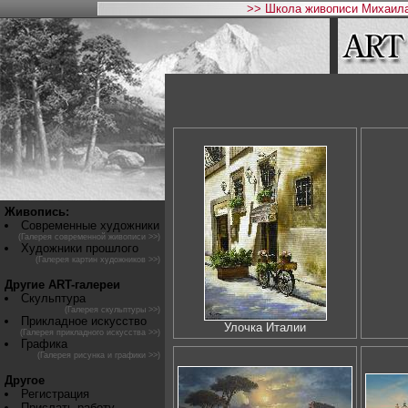
>> Школа живописи Михаила
Живопись:
Современные художники
(Галерея современной живописи >>)
Художники прошлого
(Галерея картин художников >>)
Другие ART-галереи
Скульптура
(Галерея скульптуры >>)
Прикладное искусство
Улочка Италии
(Галерея прикладного искусства >>)
Графика
(Галерея рисунка и графики >>)
Другое
Регистрация
Прислать работу