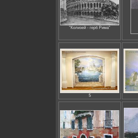
"Колизей - герб Рима"
5