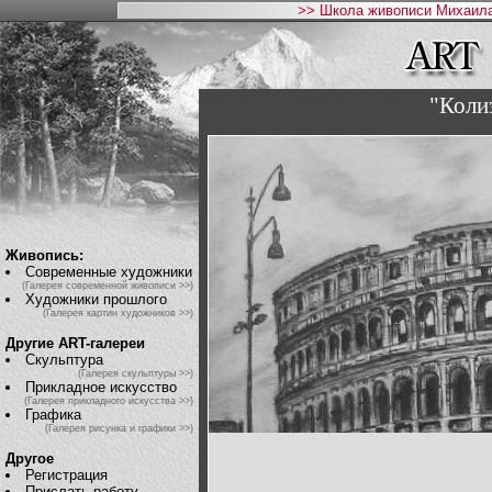
>> Школа живописи Михаила
"Колиз
Живопись:
Современные художники
(Галерея современной живописи >>)
Художники прошлого
(Галерея картин художников >>)
Другие ART-галереи
Скульптура
(Галерея скульптуры >>)
Прикладное искусство
(Галерея прикладного искусства >>)
Графика
(Галерея рисунка и графики >>)
Другое
Регистрация
Прислать работу