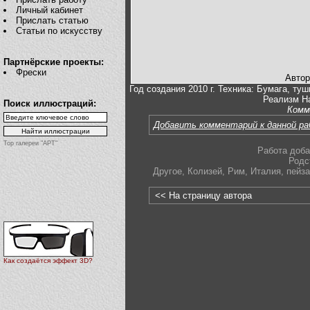
Личный кабинет
Прислать статью
Статьи по искусству
Партнёрские проекты:
Фрески
Автор
Год создания 2010 г. Техника: Бумага, ту
Реализм Н
Поиск иллюстраций:
Комм
Добавить комментарий к данной р
Top галереи "АРТ"
Работа доба
Родс
Другое
,
Колизей
,
Рим
,
Италия
,
пейз
<< На страницу автора
Как создаётся эффект 3D?