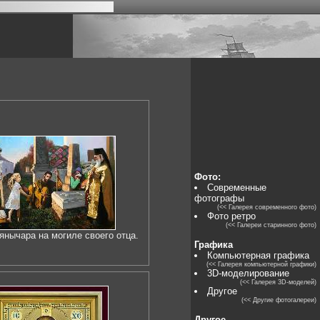
Фото:
Современные
фотографы
(<< Галерея современного фото)
Фото ретро
(<< Галереи старинного фото)
янычара на могиле своего отца.
Графика
Компьютерная графика
(<< Галерея компьютерной графики)
3D-моделирование
(<< Галерея 3D-моделей)
Другое
(<< Другие фотогалереи)
Другое