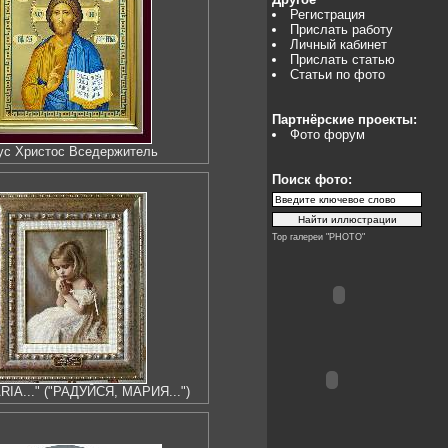
Регистрация
Прислать работу
Личный кабинет
Прислать статью
Статьи по фото
Партнёрские проекты:
Фото форум
ус Христос Вседержитель
Поиск фото:
Top галереи "PHOTO"
RIA..." ("РАДУЙСЯ, МАРИЯ...")