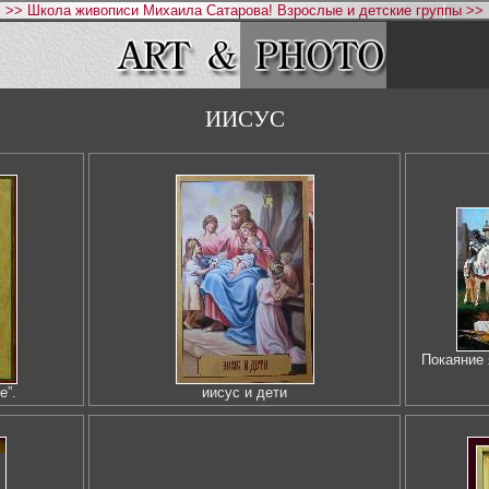
>> Школа живописи Михаила Сатарова! Взрослые и детские группы >>
ИИСУС
Покаяние 
е”.
иисус и дети