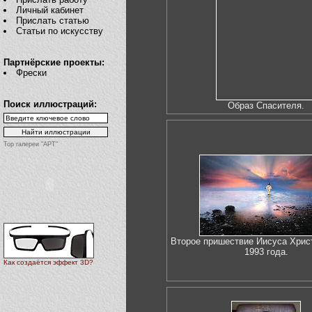
Личный кабинет
Прислать статью
Статьи по искусству
Партнёрские проекты:
Фрески
Поиск иллюстраций:
Образ Спасителя.
Top галереи "АРТ"
Второе пришествие Иисуса Хрис
1993 года.
Как создаётся эффект 3D?