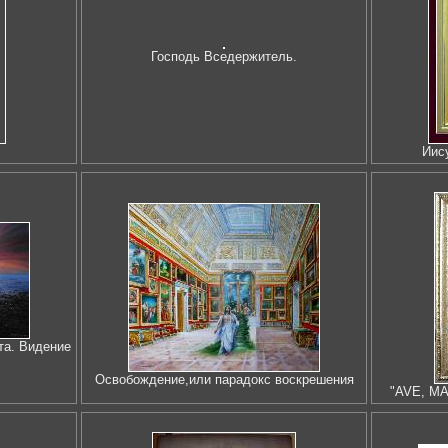
Господь Вседержитель.
Иис
та. Видение
Освобождение,или парадокс воскрешения
"AVE, MA