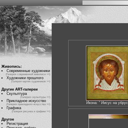
Живопись:
Современные художники
(Галерея современной живописи >>)
Художники прошлого
(Галерея картин художников >>)
Другие ART-галереи
Скульптура
(Галерея скульптуры >>)
Прикладное искусство
Икона: ” Иисус на убрус
(Галерея прикладного искусства >>)
Графика
(Галерея рисунка и графики >>)
Другое
Регистрация
Прислать работу