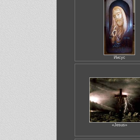
Иисус
«Jesus»